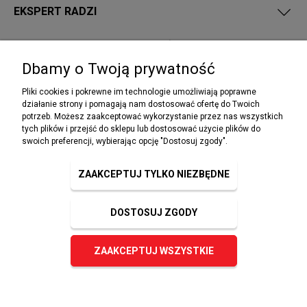
EKSPERT RADZI
PRZEPISY I WYMAGANIA PPOŻ
Dbamy o Twoją prywatność
Pliki cookies i pokrewne im technologie umożliwiają poprawne
działanie strony i pomagają nam dostosować ofertę do Twoich
potrzeb. Możesz zaakceptować wykorzystanie przez nas wszystkich
NEWSLETTER
tych plików i przejść do sklepu lub dostosować użycie plików do
Podaj swój adres e-mail, jeżeli chcesz otrzymywać
swoich preferencji, wybierając opcję "Dostosuj zgody".
informacje o nowościach i promocjach.
ZAAKCEPTUJ TYLKO NIEZBĘDNE
DOSTOSUJ ZGODY
ZAPISZ SIĘ
ZAAKCEPTUJ WSZYSTKIE
© 2023 sklep-ppoz.pl. Wszelkie prawa zastrzeżone.