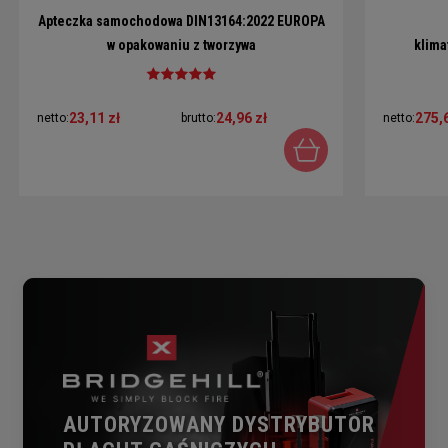
Apteczka samochodowa DIN13164:2022 EUROPA
w opakowaniu z tworzywa
klima
23,11 zł
24,96 zł
275,6
netto:
brutto:
netto:
AUTORYZOWANY DYSTRYBUTOR