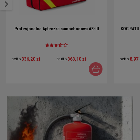
Profesjonalna Apteczka samochodowa AS-III
KOC RATU
336,20 zł
363,10 zł
8,97 
netto:
brutto:
netto: