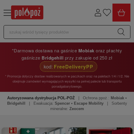
*Darmowa dostawa na gaśnice
Mobiak
oraz płachty
gaśnicze
Bridgehill
przy zakupie od 250 zł
kod:
FreeDeliveryPP
* Promocja dotyczy dostaw realizowanych w paczkach oraz na paletach 1/4 i 1/2. Nie
obejmuje zamówień wymagających wysyłki na pełnej palecie lub transportu
ponadgabarytowego.
Autoryzowana dystrybucja POL-POŻ
| Ochrona ppoż.:
Mobiak
•
Bridgehill
| Ewakuacja:
Spencer
•
Escape Mobility
| Sorbenty
mineralne:
Zeocem