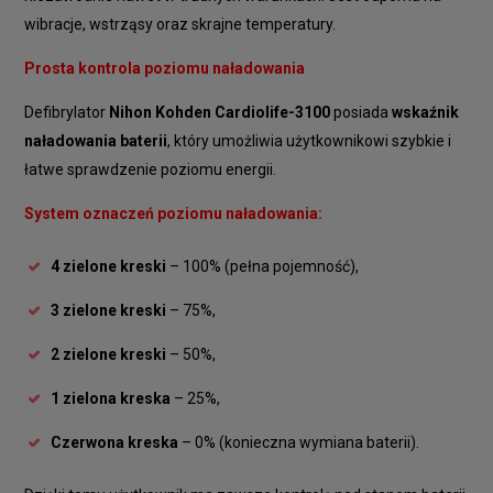
wibracje, wstrząsy oraz skrajne temperatury.
Prosta kontrola poziomu naładowania
Defibrylator
Nihon Kohden Cardiolife-3100
posiada
wskaźnik
naładowania baterii
, który umożliwia użytkownikowi szybkie i
łatwe sprawdzenie poziomu energii.
System oznaczeń poziomu naładowania:
4 zielone kreski
– 100% (pełna pojemność),
3 zielone kreski
– 75%,
2 zielone kreski
– 50%,
1 zielona kreska
– 25%,
Czerwona kreska
– 0% (konieczna wymiana baterii).