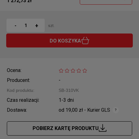
1 272,73 zł
+
-
szt.
DO KOSZYKA
Ocena:
Producent:
-
Kod produktu:
SB-310VK
Czas realizacji:
1-3 dni
Dostawa:
od 19,00 zł
- Kurier GLS
Cena nie zawiera ewentualnych kosztów płatności
POBIERZ KARTĘ PRODUKTU