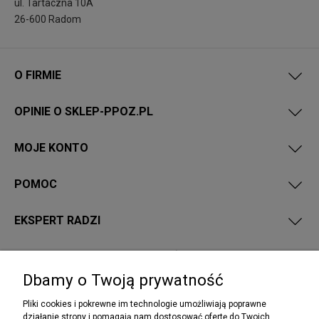
ul. Tartaczna 10A
26-600 Radom
O FIRMIE
OPINIE O SKLEP-PPOZ.PL
MOJE KONTO
POMOC
EKSPERT RADZI
PRZEPISY I WYMAGANIA PPOŻ
Dbamy o Twoją prywatność
Pliki cookies i pokrewne im technologie umożliwiają poprawne
działanie strony i pomagają nam dostosować ofertę do Twoich