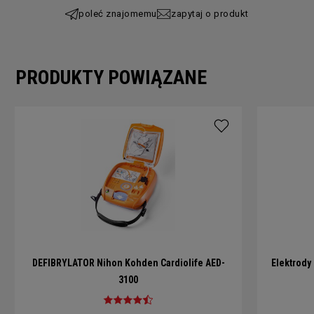
poleć znajomemu
zapytaj o produkt
PRODUKTY POWIĄZANE
DEFIBRYLATOR Nihon Kohden Cardiolife AED-
Elektrody
3100