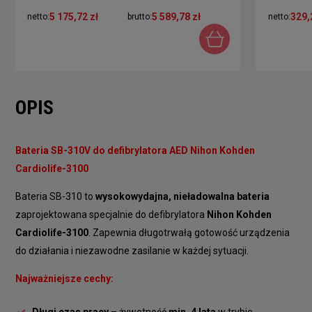
5 175,72 zł
5 589,78 zł
329,
netto:
brutto:
netto:
OPIS
Bateria SB-310V do defibrylatora AED Nihon Kohden
Cardiolife-3100
Bateria SB-310 to
wysokowydajna, nieładowalna bateria
zaprojektowana specjalnie do defibrylatora
Nihon Kohden
Cardiolife-3100
. Zapewnia długotrwałą gotowość urządzenia
do działania i niezawodne zasilanie w każdej sytuacji.
Najważniejsze cechy: