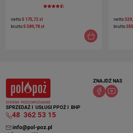
netto:
5 175,72 zł
netto:
329,
brutto:
5 589,78 zł
brutto:
355
ZNAJDŹ NAS
SPRZEDAŻ I USŁUGI PPOŻ I BHP
48
362 53 15
info@pol-poz.pl