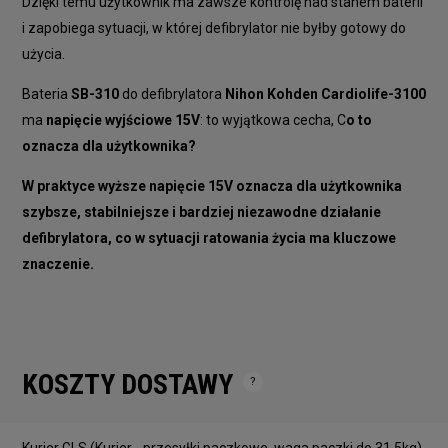
Dzięki temu użytkownik ma zawsze kontrolę nad stanem baterii
i zapobiega sytuacji, w której defibrylator nie byłby gotowy do
użycia.
Bateria
SB-310
do defibrylatora
Nihon Kohden Cardiolife-3100
ma
napięcie wyjściowe 15V
: to wyjątkowa cecha, C
o to
oznacza dla użytkownika?
W praktyce wyższe napięcie 15V oznacza dla użytkownika
szybsze, stabilniejsze i bardziej niezawodne działanie
defibrylatora, co w sytuacji ratowania życia ma kluczowe
znaczenie.
KOSZTY DOSTAWY
Cena nie zawiera ewentualnych kosztów płatności
Kurier GLS
(Kurier - przesyłki paczkowe, waga paczki do 31,5kg)