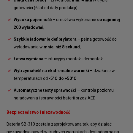
Długi czas pracy
– żywotność
min. 4 lata
w trybie
gotowości (6 lat od daty produkcji)
Wysoka pojemność
– umożliwia wykonanie
co najmniej
200 wyładowań
,
Szybkie ładowanie defibrylatora
– pełna gotowość do
wyładowania w
mniej niż 8 sekund
,
Łatwa wymiana
– intuicyjny montaż i demontaż
Wytrzymałość na ekstremalne warunki
– działanie w
temperaturach od
-5°C do +50°C
Automatyczne testy sprawności
– kontrola poziomu
naładowania i sprawności baterii przez AED
Bezpieczeństwo i niezawodność
Bateria SB-310 została zaprojektowana tak, aby działać
niezawodnie nawet w trudnych warunkach. Jest odporna na