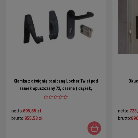
Klamka z dźwignią paniczną Locher Twist pod
Okuc
zamek wpuszczany 72, czarna ( drążek,
wkładka, klamka zewnętrzna)
netto:
695,55 zł
netto:
723,
brutto:
855,53 zł
brutto:
890