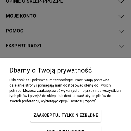
OPINIE O SKLEP-PPOZ.PL
MOJE KONTO
POMOC
EKSPERT RADZI
PRZEPISY I WYMAGANIA PPOŻ
Dbamy o Twoją prywatność
Pliki cookies i pokrewne im technologie umożliwiają poprawne
działanie strony i pomagają nam dostosować ofertę do Twoich
potrzeb. Możesz zaakceptować wykorzystanie przez nas wszystkich
NEWSLETTER
tych plików i przejść do sklepu lub dostosować użycie plików do
Podaj swój adres e-mail, jeżeli chcesz otrzymywać
swoich preferencji, wybierając opcję "Dostosuj zgody".
informacje o nowościach i promocjach.
ZAAKCEPTUJ TYLKO NIEZBĘDNE