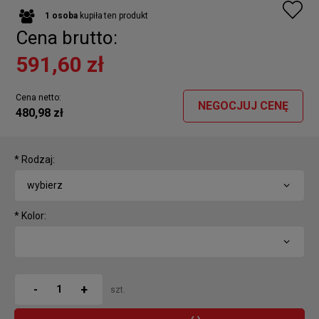
1
osoba
kupiła
ten produkt
Cena brutto:
591,60 zł
Cena netto:
NEGOCJUJ CENĘ
480,98 zł
*
Rodzaj:
*
Kolor:
+
-
szt.