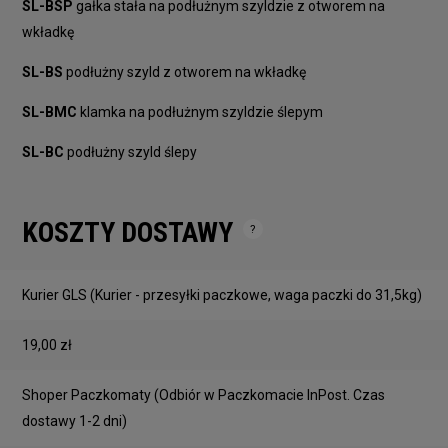
SL-BSP
gałka stała na podłużnym szyldzie z otworem na
wkładkę
SL-BS
podłużny szyld z otworem na wkładkę
SL-BMC
klamka na podłużnym szyldzie ślepym
SL-BC
podłużny szyld ślepy
KOSZTY DOSTAWY
Cena nie zawiera ewentualnych kosztów płatności
Kurier GLS
(Kurier - przesyłki paczkowe, waga paczki do 31,5kg)
19,00 zł
Shoper Paczkomaty
(Odbiór w Paczkomacie InPost. Czas
dostawy 1-2 dni)