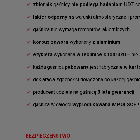
zbiornik
gaśnicy
nie podlega badaniom UDT
co
lakier odporny
na
warunki atmosferyczne i pro
gaśnica nie wymaga remontów lakierniczych
korpus zaworu
wykonany
z aluminium
etykieta
wykonana
w technice sitodruku
– nie 
każda gaśnica
pakowana
jest fabrycznie
w kart
deklaracja zgodności dołączona do każdej gaśni
producent udziela na gaśnicę
3 lata gwarancji
gaśnica w całości
wyprodukowana w POLSCE
!
BEZPIECZEŃSTWO