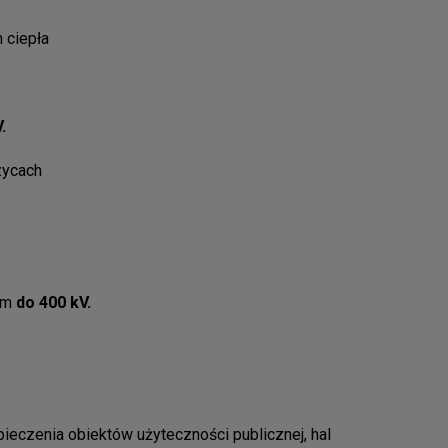
 ciepła
.
zycach
em
do 400 kV.
ieczenia obiektów użyteczności publicznej, hal