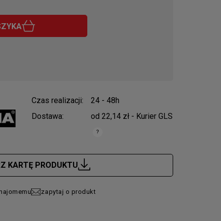
SZYKA
Czas realizacji:
24 - 48h
Dostawa:
od 22,14 zł
- Kurier GLS
zawiera ewentualnych kosztów
RZ KARTĘ PRODUKTU
znajomemu
zapytaj o produkt