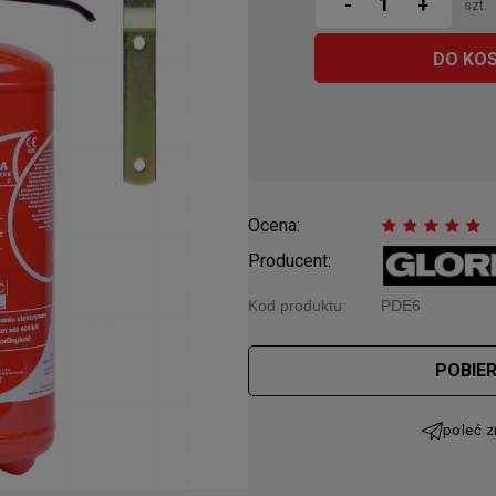
-
+
szt.
DO KO
Ocena:
Producent:
Kod produktu:
PDE6
Cena nie 
POBIE
płatności
poleć 