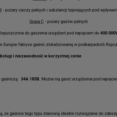
B
- pożary cieczy palnych i substancji topniejących pod wpływem
Grupa C
- pożary gazów palnych
Dopuszczona do gaszenia urządzeń pod napięciem do
400 000V
 w Europie fabryce gaśnic zlokalizowanej w podkarpackich Ropc
bsługi i niezawodność w korzystnej cenie
ść gaśniczą
34A 183B.
Można nią gasić urządzenia pod napięci
ą, że gaśnice tego typu stanowią idealne rozwiązanie do zabezp