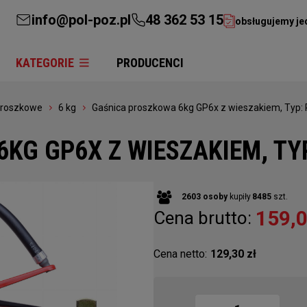
info@pol-poz.pl
48 362 53 15
obsługujemy je
KATEGORIE
PRODUCENCI
proszkowe
6 kg
Gaśnica proszkowa 6kg GP6x z wieszakiem, Typ: 
KG GP6X Z WIESZAKIEM, TYP
2603
osoby
kupiły
8485
szt.
159,0
Cena brutto:
Cena netto:
129,30 zł