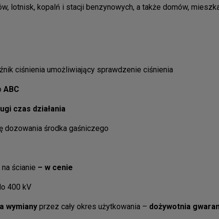
ów, lotnisk, kopalń i stacji benzynowych, a także domów, mieszka
nik ciśnienia umożliwiający sprawdzenie ciśnienia
p
ABC
ługi czas działania
lę dozowania środka gaśniczego
 na ścianie
– w cenie
do 400 kV
a wymiany
przez cały okres użytkowania –
dożywotnia gwaran