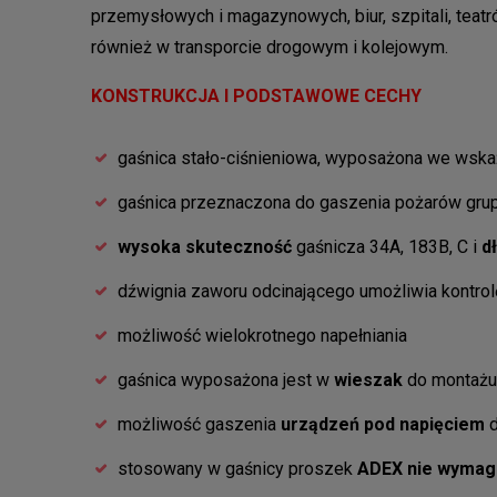
przemysłowych i magazynowych, biur, szpitali, teatr
również w transporcie drogowym i kolejowym.
KONSTRUKCJA I PODSTAWOWE CECHY
gaśnica stało-ciśnieniowa, wyposażona we wskaź
gaśnica przeznaczona do gaszenia pożarów gru
wysoka
skuteczność
gaśnicza 34A, 183B, C i
d
dźwignia zaworu odcinającego umożliwia kontro
możliwość wielokrotnego napełniania
gaśnica wyposażona jest w
wieszak
do montażu
możliwość gaszenia
urządzeń pod napięciem
stosowany w gaśnicy proszek
ADEX
nie wymag