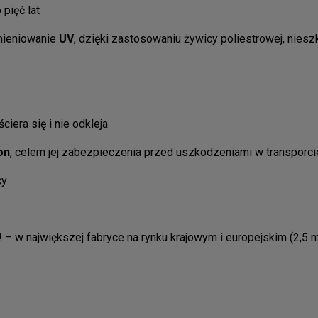
 pięć lat
mieniowanie
UV
, dzięki zastosowaniu żywicy poliestrowej, nies
ściera się i nie odkleja
on
, celem jej zabezpieczenia przed uszkodzeniami w transporci
cy
!! – w największej fabryce na rynku krajowym i europejskim (2,5 m