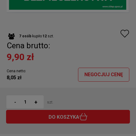
7
osób
kupiło
12
szt.
Cena brutto:
9,90 zł
Cena netto:
NEGOCJUJ CENĘ
8,05 zł
+
-
szt.
DO KOSZYKA