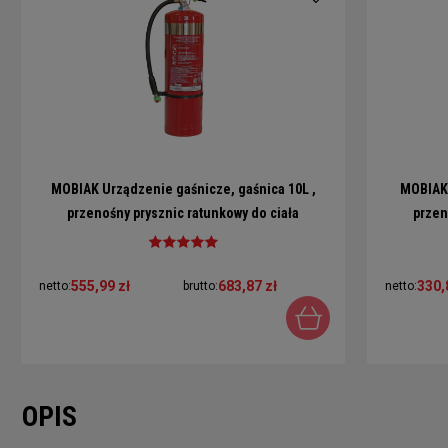
MOBIAK Urządzenie gaśnicze, gaśnica 10L ,
MOBIAK 
przenośny prysznic ratunkowy do ciała
przen
MEDFIRE®
555,99 zł
683,87 zł
330,
netto:
brutto:
netto:
OPIS