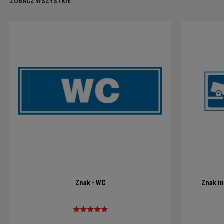
ZOBACZ WSZYSTKIE
Znak - WC
Znak in