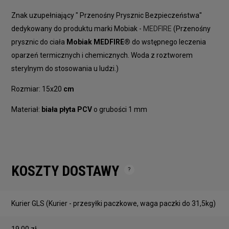
Znak uzupełniający " Przenośny Prysznic Bezpieczeństwa"
dedykowany do produktu marki Mobiak -
MEDFIRE
(Przenośny
prysznic do ciała
Mobiak MEDFIRE®
do wstępnego leczenia
oparzeń termicznych i chemicznych. Woda z roztworem
sterylnym do stosowania u ludzi.)
Rozmiar: 15x20
cm
Materiał:
biała płyta PCV
o grubości 1 mm
KOSZTY DOSTAWY
Cena nie zawiera ewentualnych kosztów płatności
Kurier GLS
(Kurier - przesyłki paczkowe, waga paczki do 31,5kg)
19,00 zł