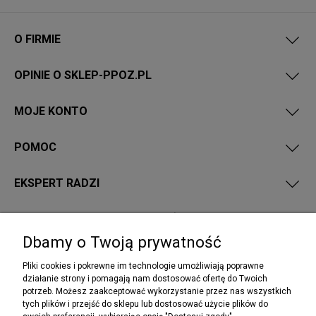
O FIRMIE
OPINIE O SKLEP-PPOZ.PL
MOJE KONTO
POMOC
EKSPERT RADZI
PRZEPISY I WYMAGANIA PPOŻ
Dbamy o Twoją prywatność
Pliki cookies i pokrewne im technologie umożliwiają poprawne
działanie strony i pomagają nam dostosować ofertę do Twoich
potrzeb. Możesz zaakceptować wykorzystanie przez nas wszystkich
NEWSLETTER
tych plików i przejść do sklepu lub dostosować użycie plików do