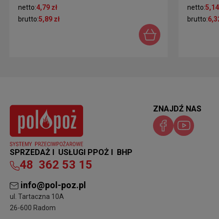
netto:
4,79 zł
netto:
5,14
brutto:
5,89 zł
brutto:
6,3
ZNAJDŹ NAS
SPRZEDAŻ I USŁUGI PPOŻ I BHP
48
362 53 15
info@pol-poz.pl
ul. Tartaczna 10A
26-600 Radom