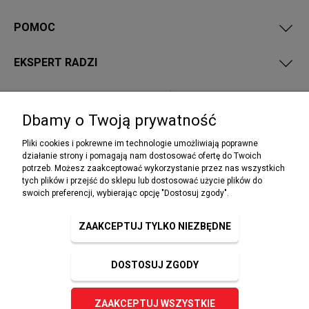
POMOC
EKSPERT RADZI
PRZEPISY I WYMAGANIA PPOŻ
Dbamy o Twoją prywatność
Pliki cookies i pokrewne im technologie umożliwiają poprawne
działanie strony i pomagają nam dostosować ofertę do Twoich
potrzeb. Możesz zaakceptować wykorzystanie przez nas wszystkich
NEWSLETTER
tych plików i przejść do sklepu lub dostosować użycie plików do
Podaj swój adres e-mail, jeżeli chcesz otrzymywać
swoich preferencji, wybierając opcję "Dostosuj zgody".
informacje o nowościach i promocjach.
ZAAKCEPTUJ TYLKO NIEZBĘDNE
DOSTOSUJ ZGODY
ZAPISZ SIĘ
ZAAKCEPTUJ WSZYSTKIE