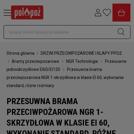
Strona główna
DRZWI PRZECIWPOŻAROWE I KLAPY PPOŻ
Bramy przeciwpożarowe
NGR Technologie
Przesuwne
jednoskrzydłowe EI60/EI120
Przesuwna brama
przeciwpożarowa NGR 1-skrzydłowa w klasie EI 60, wykonanie
standard, różne rozmiary
PRZESUWNA BRAMA
PRZECIWPOŻAROWA NGR 1-
SKRZYDŁOWA W KLASIE EI 60,
WYKONANIE STANDARD, RÓŻNE