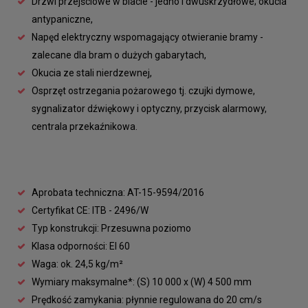
Drzwi przejściowe w blacie - jedno i dwuskrzydłowe; okucia
antypaniczne,
Napęd elektryczny wspomagający otwieranie bramy -
zalecane dla bram o dużych gabarytach,
Okucia ze stali nierdzewnej,
Osprzęt ostrzegania pożarowego tj. czujki dymowe,
sygnalizator dźwiękowy i optyczny, przycisk alarmowy,
centrala przekaźnikowa.
Aprobata techniczna: AT-15-9594/2016
Certyfikat CE: ITB - 2496/W
Typ konstrukcji: Przesuwna poziomo
Klasa odporności: EI 60
Waga: ok. 24,5 kg/m²
Wymiary maksymalne*: (S) 10 000 x (W) 4 500 mm
Prędkość zamykania: płynnie regulowana do 20 cm/s