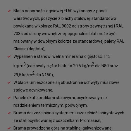
Blat o odporności ogniowej EI 60 wykonany z paneli
warstwowych, poszycie z blachy stalowej, standardowo
powlekana w kolorze RAL 9002 od strony zewnętrznej i RAL
7035 od strony wewnętrznej; opcjonalnie blat może być
malowany w dowolnym kolorze ze standardowej palety RAL
Classic (dopłata),
Wypełnienie stanowi wełna mineralna o gęstości 115
3
2
kg/m
(całkowity ciężar blatu to 20,5 kg/m
dla N80 oraz
2
29,5 kg/m
dla N150),
W blacie umieszczone są obustronnie uchwyty muszlowe
stalowe ocynkowane,
Panele okute profilami stalowymi, ocynkowanymi z
rozdzieleniem termicznym, podwójnym,
Brama doszczelniona systemem uszczelnień labiryntowych
ze stali ocynkowanej z uszczelkami Promaseal,
Brama prowadzona górą na stabilnej galwanizowanej