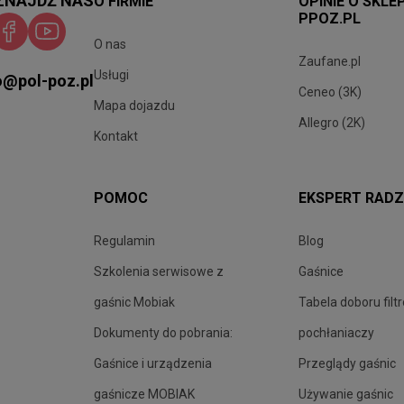
ZNAJDŹ NAS
O FIRMIE
OPINIE O SKLE
PPOZ.PL
O nas
Zaufane.pl
Usługi
o@pol-poz.pl
Ceneo (3K)
Mapa dojazdu
Allegro (2K)
Kontakt
POMOC
EKSPERT RADZ
Regulamin
Blog
Szkolenia serwisowe z
Gaśnice
gaśnic Mobiak
Tabela doboru filt
Dokumenty do pobrania:
pochłaniaczy
Gaśnice i urządzenia
Przeglądy gaśnic
gaśnicze MOBIAK
Używanie gaśnic