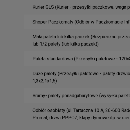
Cena nie zawiera 
Kurier GLS
(Kurier - przesyłki paczkowe, waga p
płatności
Shoper Paczkomaty
(Odbiór w Paczkomacie InP
Mała paleta lub kilka paczek
(Bezpieczne przesy
lub 1/2 palety (lub kilka paczek))
Paleta standardowa
(Przesyłki paletowe - 120
Duże palety
(Przesyłki paletowe - palety drzwi
1,3x2,1x1,5)
Bramy- palety ponadgabarytowe
(wysyłka palet
Odbiór osobisty
(ul. Tartaczna 10 A, 26-600 Rad
Promat, drzwi PPPOŻ, klapy dymowe itp. w sie