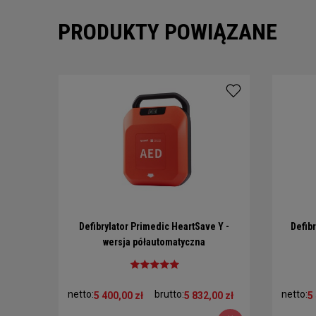
PRODUKTY POWIĄZANE
Defibrylator Primedic HeartSave Y -
Defib
wersja półautomatyczna
netto:
brutto:
netto:
5 400,00 zł
5 832,00 zł
5