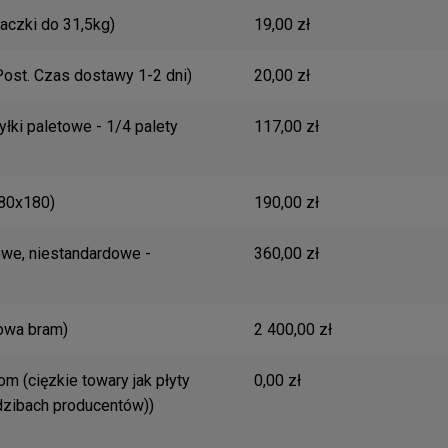
ewentualnych kosztów
aczki do 31,5kg)
19,00 zł
ost. Czas dostawy 1-2 dni)
20,00 zł
łki paletowe - 1/4 palety
117,00 zł
x80x180)
190,00 zł
owe, niestandardowe -
360,00 zł
owa bram)
2 400,00 zł
om (cięzkie towary jak płyty
0,00 zł
dzibach producentów))