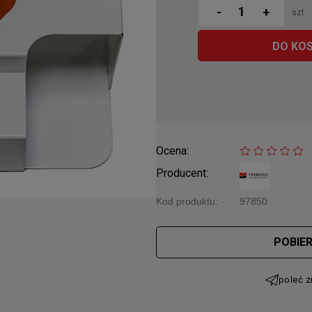
-
+
szt.
DO KO
Ocena:
Producent:
Kod produktu:
97850
Cena nie 
POBIE
płatności
poleć 