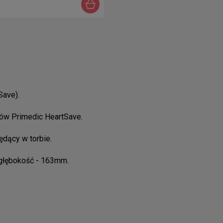
Save).
rów Primedic HeartSave.
ędący w torbie.
głębokość - 163mm.