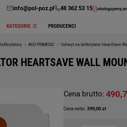
info@pol-poz.pl
48 362 53 15
obsługujemy je
KATEGORIE
PRODUCENCI
Defibrylatory
AED PRIMEDIC
Uchwyt na defibrylator HeartSave W
TOR HEARTSAVE WALL MOUN
490,7
Cena brutto:
Cena netto:
399,00 zł