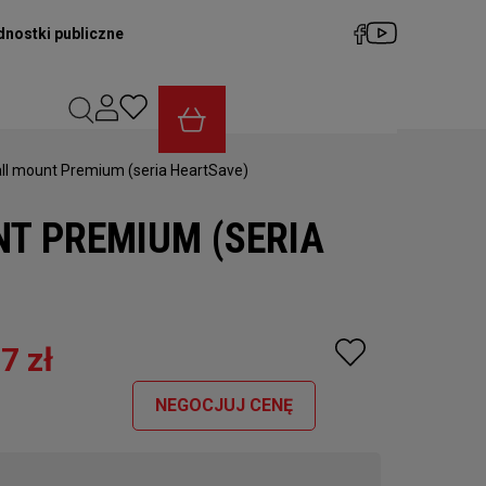
dnostki publiczne
all mount Premium (seria HeartSave)
T PREMIUM (SERIA
7 zł
NEGOCJUJ CENĘ