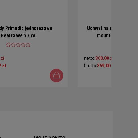
dy Primedic jednorazowe
Uchwyt na defibrylator 
HeartSave Y / YA
mount Eco (seria H
 zł
netto:
300,00 zł
 zł
brutto:
369,00 zł