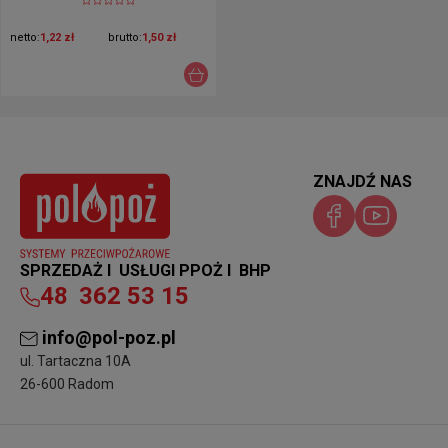
netto:
1,22 zł
brutto:
1,50 zł
ZNAJDŹ NAS
SPRZEDAŻ I USŁUGI PPOŻ I BHP
48
362 53 15
info@pol-poz.pl
ul. Tartaczna 10A
26-600 Radom