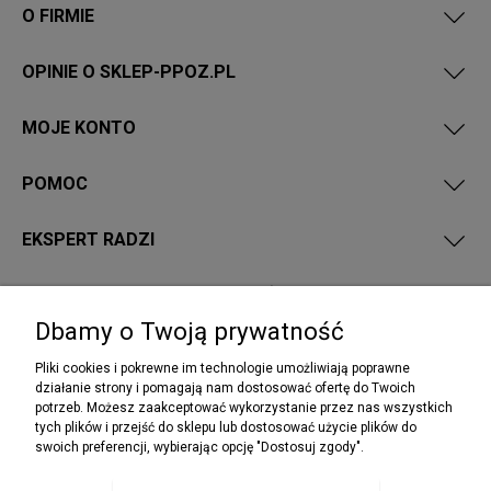
O FIRMIE
OPINIE O SKLEP-PPOZ.PL
MOJE KONTO
POMOC
EKSPERT RADZI
PRZEPISY I WYMAGANIA PPOŻ
Dbamy o Twoją prywatność
Pliki cookies i pokrewne im technologie umożliwiają poprawne
działanie strony i pomagają nam dostosować ofertę do Twoich
potrzeb. Możesz zaakceptować wykorzystanie przez nas wszystkich
NEWSLETTER
tych plików i przejść do sklepu lub dostosować użycie plików do
Podaj swój adres e-mail, jeżeli chcesz otrzymywać
swoich preferencji, wybierając opcję "Dostosuj zgody".
informacje o nowościach i promocjach.