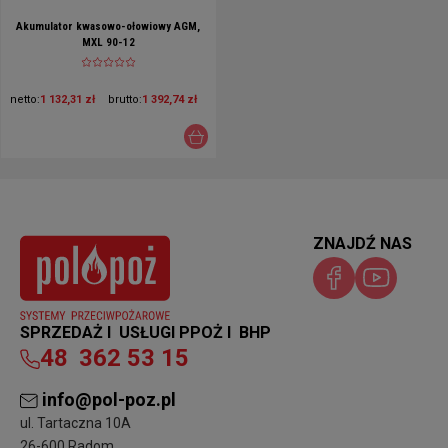
Akumulator kwasowo-ołowiowy AGM,
MXL 90-12
netto:
1 132,31 zł
brutto:
1 392,74 zł
ZNAJDŹ NAS
SPRZEDAŻ I USŁUGI PPOŻ I BHP
48
362 53 15
info@pol-poz.pl
ul. Tartaczna 10A
26-600 Radom