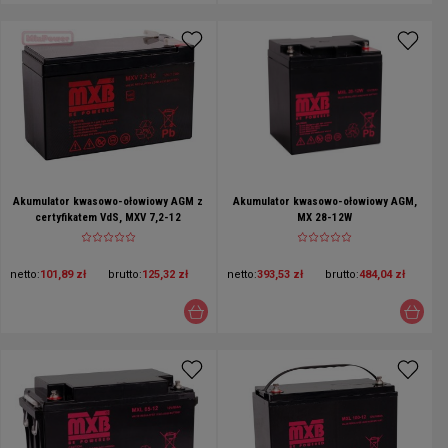
Akumulator kwasowo-ołowiowy AGM z
Akumulator kwasowo-ołowiowy AGM,
certyfikatem VdS, MXV 7,2-12
MX 28-12W
netto:
101,89 zł
brutto:
125,32 zł
netto:
393,53 zł
brutto:
484,04 zł