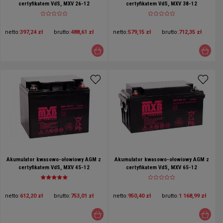
certyfikatem VdS, MXV 26-12
certyfikatem VdS, MXV 38-12
netto:
397,24 zł
brutto:
488,61 zł
netto:
579,15 zł
brutto:
712,35 zł
Akumulator kwasowo-ołowiowy AGM z
Akumulator kwasowo-ołowiowy AGM z
certyfikatem VdS, MXV 45-12
certyfikatem VdS, MXV 65-12
netto:
612,20 zł
brutto:
753,01 zł
netto:
950,40 zł
brutto:
1 168,99 zł