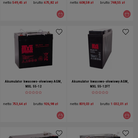
netto:
549,45 zł
brutto:
675,82 zł
netto:
608,58 zł
brutto:
748,55 zł
Akumulator kwasowo-ołowiowy AGM,
Akumulator kwasowo-ołowiowy AGM,
MXL 55-12
MXL 55-12FT
netto:
753,64 zł
brutto:
926,98 zł
netto:
839,03 zł
brutto:
1 032,01 zł