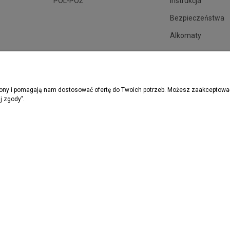
POL-POŻ
Instrukcja
Bezpieczeństwa
Alkomaty
trony i pomagają nam dostosować ofertę do Twoich potrzeb. Możesz zaakceptować 
j zgody".
rzymywać