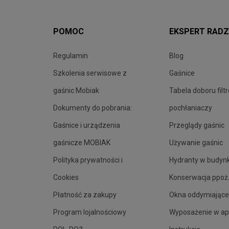
POMOC
EKSPERT RADZ
Regulamin
Blog
Szkolenia serwisowe z
Gaśnice
gaśnic Mobiak
Tabela doboru filt
Dokumenty do pobrania:
pochłaniaczy
Gaśnice i urządzenia
Przeglądy gaśnic
gaśnicze MOBIAK
Używanie gaśnic
Polityka prywatności i
Hydranty w budyn
Cookies
Konserwacja ppoż
Płatność za zakupy
Okna oddymiające
Program lojalnościowy
Wyposażenie w ap