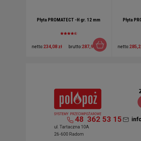
Płyta PROMATECT -H gr. 12 mm
Płyta PR
netto:
234,08 zł
brutto:
287,92 zł
netto:
285,2
48
362 53 15
inf
ul. Tartaczna 10A
26-600 Radom