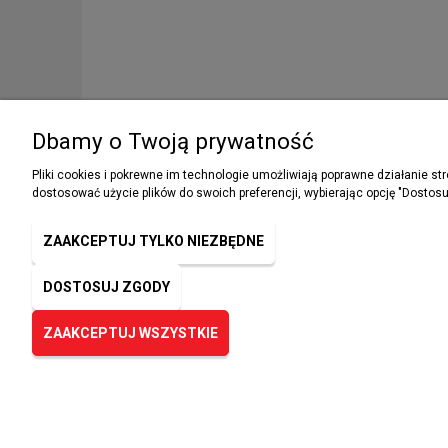
Dbamy o Twoją prywatność
Pliki cookies i pokrewne im technologie umożliwiają poprawne działanie s
dostosować użycie plików do swoich preferencji, wybierając opcję "Dostosu
Podaj swój adres e-mail, jeżeli chcesz ot
NEWSLETTER
ZAAKCEPTUJ TYLKO NIEZBĘDNE
informacje o nowościach i promocjach.
DOSTOSUJ ZGODY
ZAAKCEPTUJ WSZYSTKIE
© 2023 sklep-ppoz.pl. Wszelkie prawa zastrzeżone.