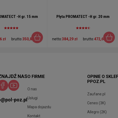
OMATECT -H gr. 15 mm
Płyta PROMATECT -H gr. 20 mm
6 zł
brutto:
350,87 zł
netto:
384,29 zł
brutto:
472,68 zł
ZNAJDŹ NAS
O FIRMIE
OPINIE O SKLE
PPOZ.PL
O nas
Zaufane.pl
Usługi
o@pol-poz.pl
Ceneo (3K)
Mapa dojazdu
Allegro (2K)
Kontakt