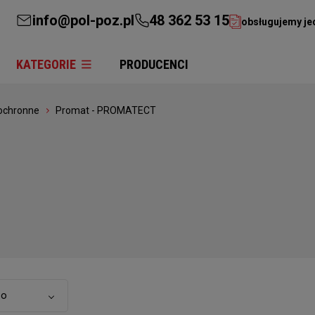
info@pol-poz.pl
48 362 53 15
obsługujemy je
KATEGORIE
PRODUCENCI
iochronne
Promat - PROMATECT
to