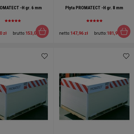
ROMATECT -H gr. 6 mm
Płyta PROMATECT -H gr. 8 mm
0 zł
brutto:
153,01 zł
netto:
147,96 zł
brutto:
181,99 zł