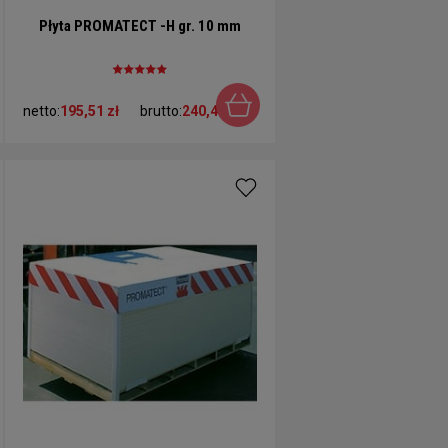
Płyta PROMATECT -H gr. 10 mm
netto:
195,51 zł
brutto:
240,48 zł