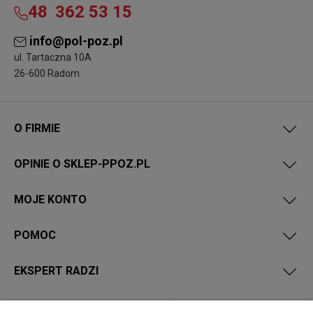
48
362 53 15
info@pol-poz.pl
ul. Tartaczna 10A
26-600 Radom
O FIRMIE
OPINIE O SKLEP-PPOZ.PL
MOJE KONTO
POMOC
EKSPERT RADZI
PRZEPISY I WYMAGANIA PPOŻ