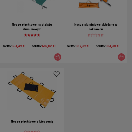
Nosze płachtowe na stelażu
Nosze aluminiowe składane w
aluminiowym
pokrowcu
netto:
554,49 zł
brutto:
682,02 zł
netto:
337,39 zł
brutto:
364,38 zł
Nosze płachtowe z kieszenią