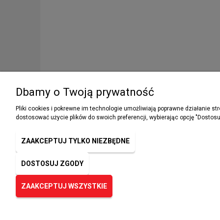
Dbamy o Twoją prywatność
Pliki cookies i pokrewne im technologie umożliwiają poprawne działanie s
dostosować użycie plików do swoich preferencji, wybierając opcję "Dostosu
Podaj swój adres e-mail, jeżeli chcesz ot
NEWSLETTER
ZAAKCEPTUJ TYLKO NIEZBĘDNE
informacje o nowościach i promocjach.
DOSTOSUJ ZGODY
ZAAKCEPTUJ WSZYSTKIE
© 2023 sklep-ppoz.pl. Wszelkie prawa zastrzeżone.