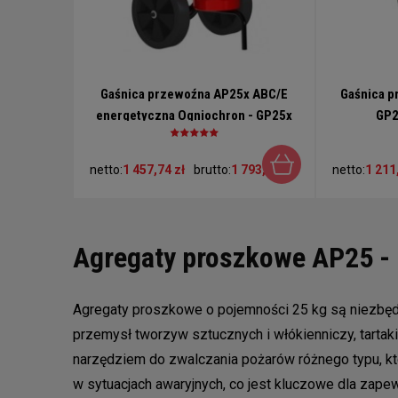
Gaśnica przewoźna AP25x ABC/E
Gaśnica p
energetyczna Ogniochron - GP25x
GP2
ABC/E w komplecie pokrowiec
netto:
1 457,74 zł
brutto:
1 793,02 zł
netto:
1 211
Agregaty proszkowe AP25 - 
Agregaty proszkowe o pojemności 25 kg są niezbęd
przemysł tworzyw sztucznych i włókienniczy, tartak
narzędziem do zwalczania pożarów różnego typu, kt
w sytuacjach awaryjnych, co jest kluczowe dla zap