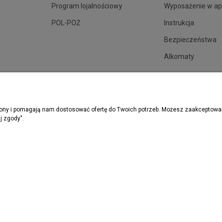
Program lojalnościowy
Wyposażenie w ap
POL-POŻ
Instrukcja
Bezpieczeństwa
Alkomaty
trony i pomagają nam dostosować ofertę do Twoich potrzeb. Możesz zaakceptować 
j zgody".
rzymywać