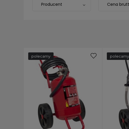
Producent
Cena brut
polecamy
polecamy