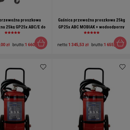
 przewoźna proszkowa
Gaśnica przewoźna proszkowa 25kg
na 25kg GP25x ABC/E do
GP25x ABC MOBIAK + wodoodporny
MOBIAK na 3 kółkach
pokrowiec
,00 zł
brutto:
1 660,50 zł
netto:
1 345,53 zł
brutto:
1 655,00 zł