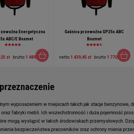
rzewoźna Energetyczna
Gaśnica przewoźna GP25x ABC
5x ABC/E Boxmet
Boxmet
,25 zł
brutto:
1 489,84 zł
netto:
1 439,45 zł
brutto:
1 770,52 zł
przeznaczenie
nym wyposażeniem w miejscach takich jak stacje benzynowe, du
i oraz fabryki mebli. Ich wszechstronność i duża pojemność pro
óre mogą wystąpić w takich środowiskach przemysłowych. Dzię
ewnienia bezpieczeństwa pracowników oraz ochrony mienia prze