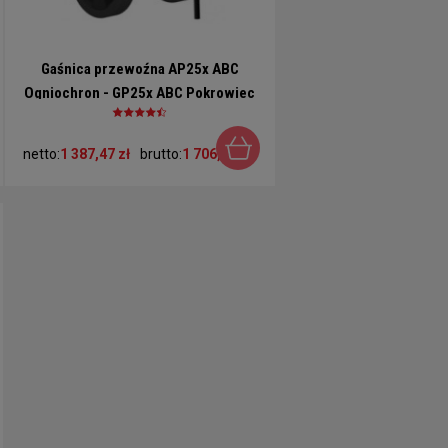
Gaśnica przewoźna AP25x ABC
Ogniochron - GP25x ABC Pokrowiec
w komplecie
netto:
1 387,47 zł
brutto:
1 706,59 zł