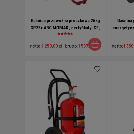
Gaśnica przewoźna proszkowa 25kg
Gaśnica
GP25x ABC MOBIAK , certyfikaty: CE,
energetycz
BSI, CNBOP, EN3, MED, MPA
400kV 
netto:
1 250,00 zł
brutto:
1 537,50 zł
netto:
1 350