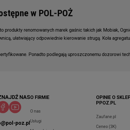
dostępne w POL-POŻ
 produkty renomowanych marek gaśnic takich jak Mobiak, Ogni
icą, ułatwiający odpowiednie kierowanie strugą. Koła agregatu
ertyfikowane. Ponadto podlegają uproszczonemu dozorowi tech
ZNAJDŹ NAS
O FIRMIE
OPINIE O SKLE
PPOZ.PL
O nas
Zaufane.pl
Usługi
o@pol-poz.pl
Ceneo (3K)