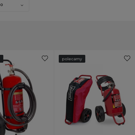
to
polecamy