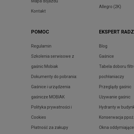
Mapa dojazdu
Allegro (2K)
Kontakt
POMOC
EKSPERT RADZ
Regulamin
Blog
Szkolenia serwisowe z
Gaśnice
gaśnic Mobiak
Tabela doboru filt
Dokumenty do pobrania:
pochłaniaczy
Gaśnice i urządzenia
Przeglądy gaśnic
gaśnicze MOBIAK
Używanie gaśnic
Polityka prywatności i
Hydranty w budyn
Cookies
Konserwacja ppoż
Płatność za zakupy
Okna oddymiające