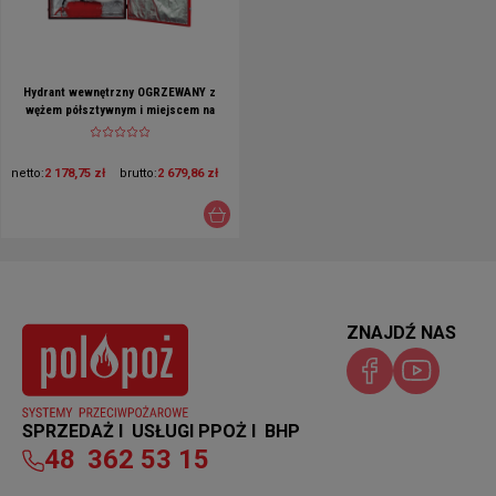
Hydrant wewnętrzny OGRZEWANY z
wężem półsztywnym i miejscem na
gaśnicę pod spodem Supron 3
netto:
2 178,75 zł
brutto:
2 679,86 zł
ZNAJDŹ NAS
SPRZEDAŻ I USŁUGI PPOŻ I BHP
48
362 53 15