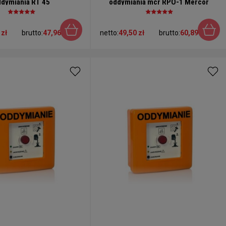
ddymiania RT 45
oddymiania mcr RPO-1 Mercor
 zł
brutto:
47,96 zł
netto:
49,50 zł
brutto:
60,89 zł