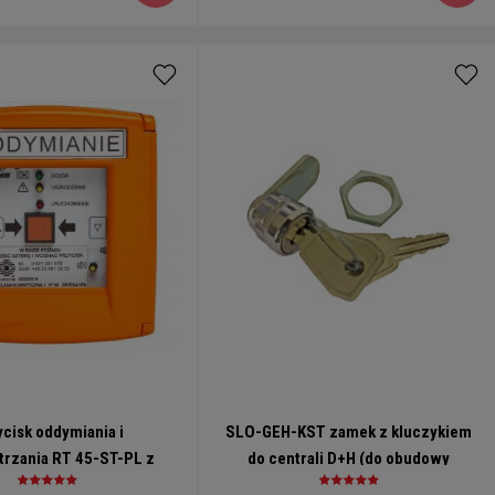
cisk oddymiania i
SLO-GEH-KST zamek z kluczykiem
trzania RT 45-ST-PL z
do centrali D+H (do obudowy
torem akustycznym D+H
plastikowej GEH-KST))