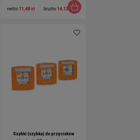
netto:
11,48 zł
brutto:
14,12 zł
Szybki (szybka) do przycisków