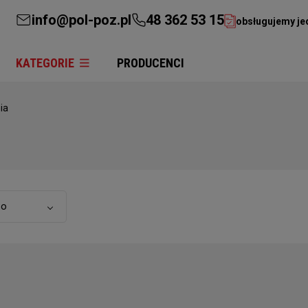
info@pol-poz.pl
48 362 53 15
obsługujemy je
KATEGORIE
PRODUCENCI
ia
to