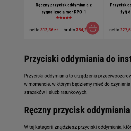
Ręczny przycisk oddymiania z
Przycisk o
sygnalizacją mcr RPO-1
żył) 
netto:
312,36 zł
brutto:
384,20 zł
netto:
227,5
Przyciski oddymiania do ins
Przyciski oddymiania to urządzenia przeciwpożarowe
w momencie, w którym będziemy mieć do czynienia z
strażaków i służb ratunkowych.
Ręczny przycisk oddymiania
W tej kategorii znajdziesz przyciski oddymiania, kt