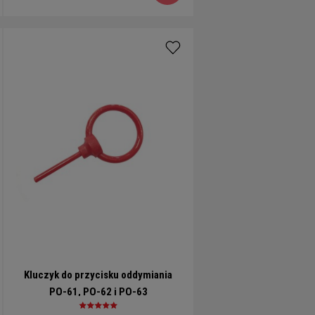
Kluczyk do przycisku oddymiania
PO-61, PO-62 i PO-63