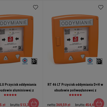
ALU Przycisk oddymiania
RT 46 LT Przycisk oddymiania D+H w
budowie aluminiowej z
obudowie poliwęglanowej z
kiem do wentylacji (1)
przyciskiem do wentylacji
5 zł
brutto:
513,34 zł
netto:
369,59 zł
brutto:
454,60 zł