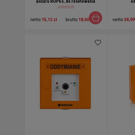
pożaru ROP63, do resetowania
o
netto:
15,12 zł
brutto:
18,60 zł
netto:
38,99