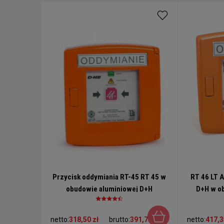
Przycisk oddymiania RT-45 RT 45 w
RT 46 LT 
obudowie aluminiowej D+H
D+H w o
przycis
netto:
318,50 zł
brutto:
391,75 zł
netto:
417,3