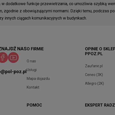
w dodatkowe funkcje przewietrzania, co umożliwia szybką wenty
zgodnie z obowiązującymi normami. Dzięki temu, podczas poża
czy innych ciągach komunikacyjnych w budynkach.
ZNAJDŹ NAS
O FIRMIE
OPINIE O SKLE
PPOZ.PL
O nas
Zaufane.pl
Usługi
o@pol-poz.pl
Ceneo (3K)
Mapa dojazdu
Allegro (2K)
Kontakt
POMOC
EKSPERT RADZ