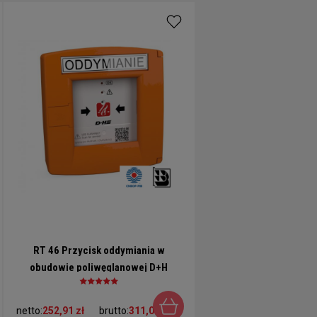
RT 46 Przycisk oddymiania w
obudowie poliwęglanowej D+H
netto:
252,91 zł
brutto:
311,08 zł