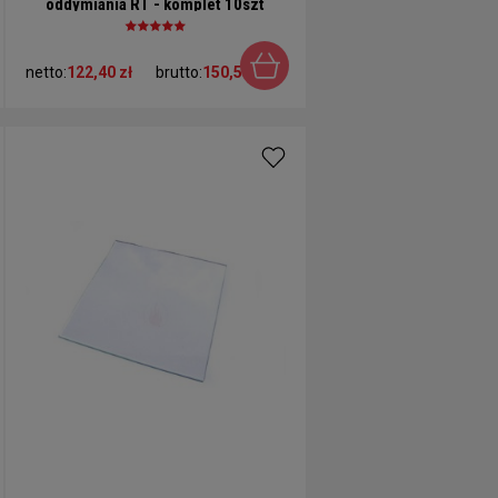
oddymiania RT - komplet 10szt
netto:
122,40 zł
brutto:
150,55 zł