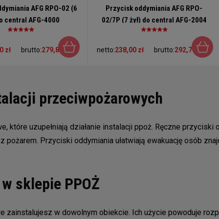
ddymiania AFG RPO-02 (6
Przycisk oddymiania AFG RPO-
do central AFG-4000
02/7P (7 żył) do central AFG-2004
0 zł
brutto:
279,83 zł
netto:
238,00 zł
brutto:
292,74 zł
talacji przeciwpożarowych
, które uzupełniają działanie instalacji ppoż. Ręczne przycis
 pożarem. Przyciski oddymiania ułatwiają ewakuację osób znajd
 w sklepie PPOŻ
óre zainstalujesz w dowolnym obiekcie. Ich użycie powoduje roz