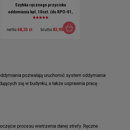
Szybka ręcznego przycisku
oddymiania kpl. 10szt. (do RPO-01,
RPO-02, RPO-02/7P)
netto:
68,25 zł
brutto:
83,95 zł
ki oddymiania pozwalają uruchomić system oddymiania
ujących się w budynku, a także usprawnia pracę
poczęcie procesu wietrzenia danej strefy. Ręczne