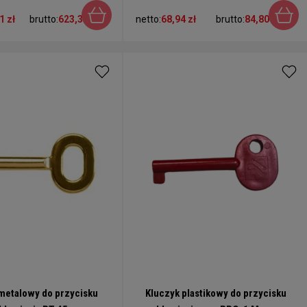
1 zł
brutto:
623,38 zł
netto:
68,94 zł
brutto:
84,80 zł
metalowy do przycisku
Kluczyk plastikowy do przycisku