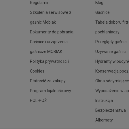
Regulamin
Blog
Szkolenia serwisowe z
Gaśnice
gaśnic Mobiak
Tabela doboru filt
Dokumenty do pobrania:
pochłaniaczy
Gaśnice i urządzenia
Przeglądy gaśnic
gaśnicze MOBIAK
Używanie gaśnic
Polityka prywatności i
Hydranty w budyn
Cookies
Konserwacja ppoż
Płatność za zakupy
Okna oddymiające
Program lojalnościowy
Wyposażenie w ap
POL-POŻ
Instrukcja
Bezpieczeństwa
Alkomaty