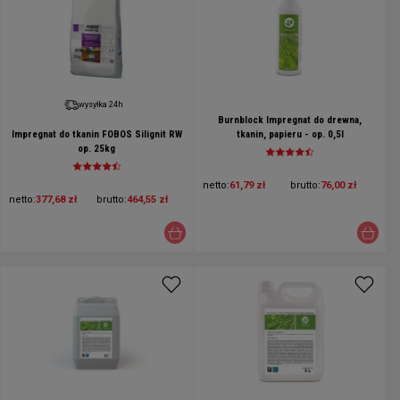
wysyłka 24h
Burnblock Impregnat do drewna,
Impregnat do tkanin FOBOS Silignit RW
tkanin, papieru - op. 0,5l
op. 25kg
netto:
61,79 zł
brutto:
76,00 zł
netto:
377,68 zł
brutto:
464,55 zł