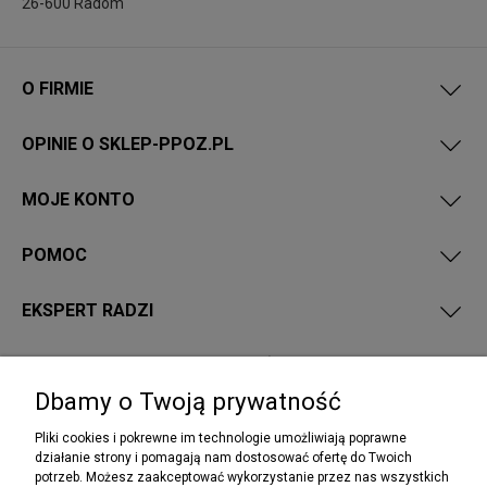
26-600 Radom
O FIRMIE
OPINIE O SKLEP-PPOZ.PL
MOJE KONTO
POMOC
EKSPERT RADZI
PRZEPISY I WYMAGANIA PPOŻ
Dbamy o Twoją prywatność
Pliki cookies i pokrewne im technologie umożliwiają poprawne
działanie strony i pomagają nam dostosować ofertę do Twoich
potrzeb. Możesz zaakceptować wykorzystanie przez nas wszystkich