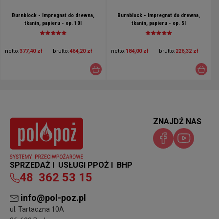
Burnblock - Impregnat do drewna,
Burnblock - Impregnat do drewna,
tkanin, papieru - op. 10l
tkanin, papieru - op. 5l
netto:
377,40 zł
brutto:
464,20 zł
netto:
184,00 zł
brutto:
226,32 zł
ZNAJDŹ NAS
SPRZEDAŻ I USŁUGI PPOŻ I BHP
48
362 53 15
info@pol-poz.pl
ul. Tartaczna 10A