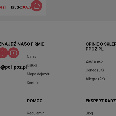
4 zł
brutto:
308,29 zł
ZNAJDŹ NAS
O FIRMIE
OPINIE O SKLE
PPOZ.PL
O nas
Zaufane.pl
Usługi
o@pol-poz.pl
Ceneo (3K)
Mapa dojazdu
Allegro (2K)
Kontakt
POMOC
EKSPERT RADZ
Regulamin
Blog