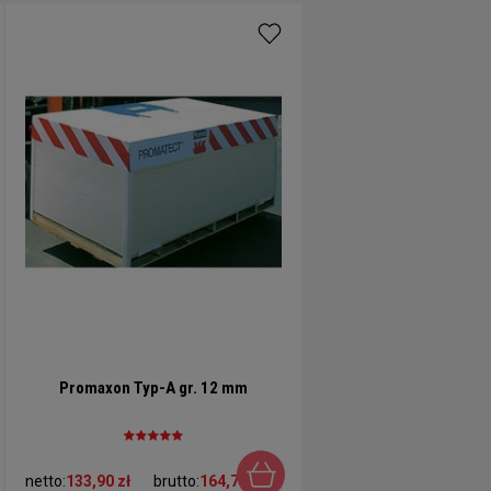
Promaxon Typ-A gr. 12 mm
netto:
133,90 zł
brutto:
164,70 zł