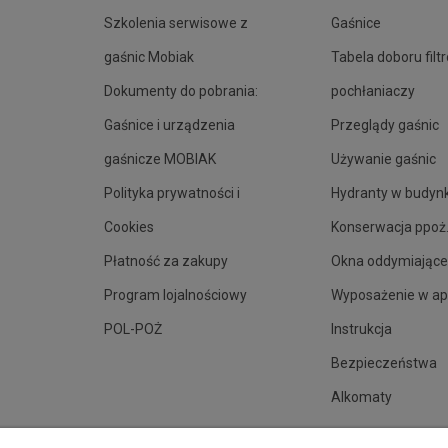
Szkolenia serwisowe z
Gaśnice
gaśnic Mobiak
Tabela doboru filt
Dokumenty do pobrania:
pochłaniaczy
Gaśnice i urządzenia
Przeglądy gaśnic
gaśnicze MOBIAK
Używanie gaśnic
Polityka prywatności i
Hydranty w budyn
Cookies
Konserwacja ppoż
Płatność za zakupy
Okna oddymiające
Program lojalnościowy
Wyposażenie w ap
POL-POŻ
Instrukcja
Bezpieczeństwa
Alkomaty