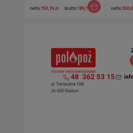
netto:
153,76 zł
brutto:
189,12 zł
netto:
250,6
48
362 53 15
inf
ul. Tartaczna 10A
26-600 Radom