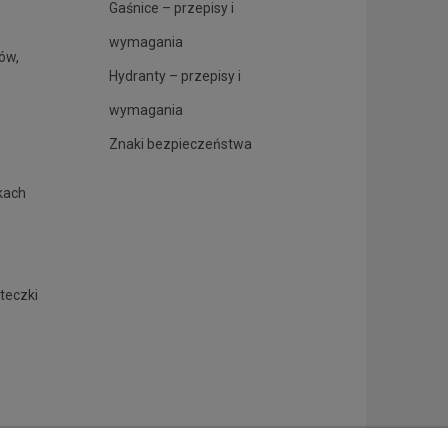
Gaśnice – przepisy i
wymagania
rów,
Hydranty – przepisy i
wymagania
Znaki bezpieczeństwa
kach
.
teczki