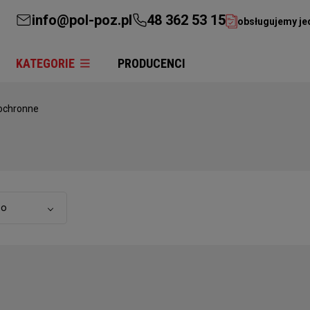
info@pol-poz.pl
48 362 53 15
obsługujemy je
KATEGORIE
PRODUCENCI
iochronne
to