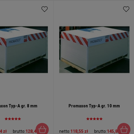
xon Typ-A gr. 8 mm
Promaxon Typ-A gr. 10 mm
4 zł
brutto:
128,46 zł
netto:
118,55 zł
brutto:
145,82 zł