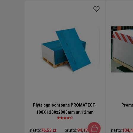
Płyta ogniochronna PROMATECT-
Proma
100X 1200x2000mm gr. 12mm
netto:
76,53 zł
brutto:
94,13 zł
netto:
104,4