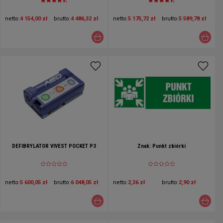
netto:
4 154,00 zł
brutto:
4 486,32 zł
netto:
5 175,72 zł
brutto:
5 589,78 zł
DEFIBRYLATOR VIVEST POCKET P3
Znak: Punkt zbiórki
netto:
5 600,05 zł
brutto:
6 048,05 zł
netto:
2,36 zł
brutto:
2,90 zł