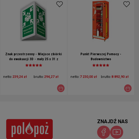
Znak przestrzenny - Miejsce zbiórki
Punkt Pierwszej Pomocy -
do ewakuacji 3D - mały 25 x 31 z
Budownictwo
konstrukcją
netto:
239,24 zł
brutto:
294,27 zł
netto:
7 230,00 zł
brutto:
8 892,90 zł
ZNAJDŹ NAS