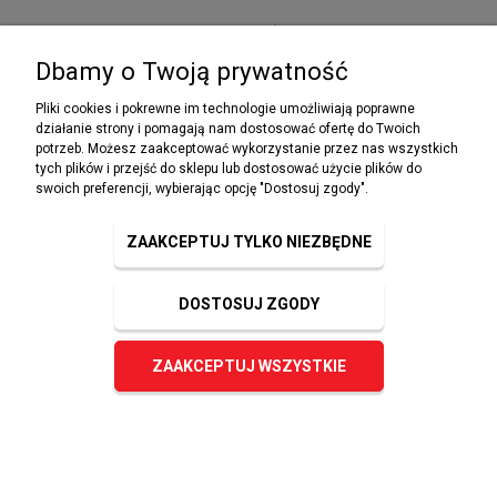
PRZEPISY I WYMAGANIA PPOŻ
Dbamy o Twoją prywatność
Pliki cookies i pokrewne im technologie umożliwiają poprawne
działanie strony i pomagają nam dostosować ofertę do Twoich
potrzeb. Możesz zaakceptować wykorzystanie przez nas wszystkich
NEWSLETTER
tych plików i przejść do sklepu lub dostosować użycie plików do
Podaj swój adres e-mail, jeżeli chcesz otrzymywać
swoich preferencji, wybierając opcję "Dostosuj zgody".
informacje o nowościach i promocjach.
ZAAKCEPTUJ TYLKO NIEZBĘDNE
DOSTOSUJ ZGODY
ZAPISZ SIĘ
ZAAKCEPTUJ WSZYSTKIE
© 2023 sklep-ppoz.pl. Wszelkie prawa zastrzeżone.