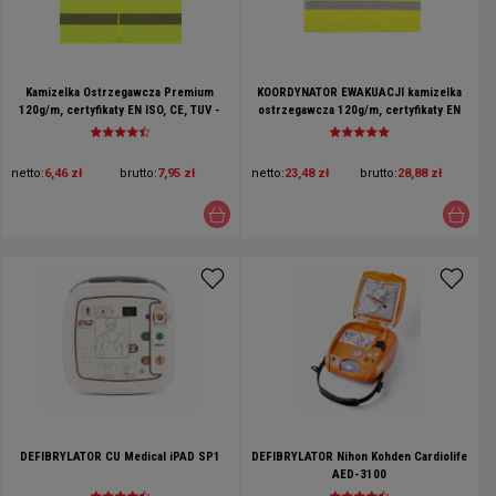
Kamizelka Ostrzegawcza Premium
KOORDYNATOR EWAKUACJI kamizelka
120g/m, certyfikaty EN ISO, CE, TUV -
ostrzegawcza 120g/m, certyfikaty EN
super jakość
ISO, CE, TUV
netto:
6,46 zł
brutto:
7,95 zł
netto:
23,48 zł
brutto:
28,88 zł
DEFIBRYLATOR CU Medical iPAD SP1
DEFIBRYLATOR Nihon Kohden Cardiolife
AED-3100