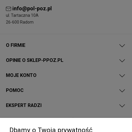
info@pol-poz.pl
ul. Tartaczna 10A
26-600 Radom
O FIRMIE
OPINIE O SKLEP-PPOZ.PL
MOJE KONTO
POMOC
EKSPERT RADZI
PRZEPISY I WYMAGANIA PPOŻ
Dbamy o Twoją prywatność