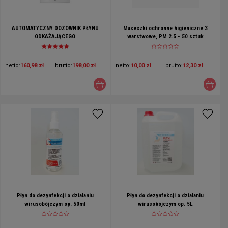
AUTOMATYCZNY DOZOWNIK PŁYNU
Maseczki ochronne higieniczne 3
ODKAŻAJĄCEGO
warstwowe, PM 2.5 - 50 sztuk
netto:
160,98 zł
brutto:
198,00 zł
netto:
10,00 zł
brutto:
12,30 zł
Płyn do dezynfekcji o działaniu
Płyn do dezynfekcji o działaniu
wirusobójczym op. 50ml
wirusobójczym op. 5L