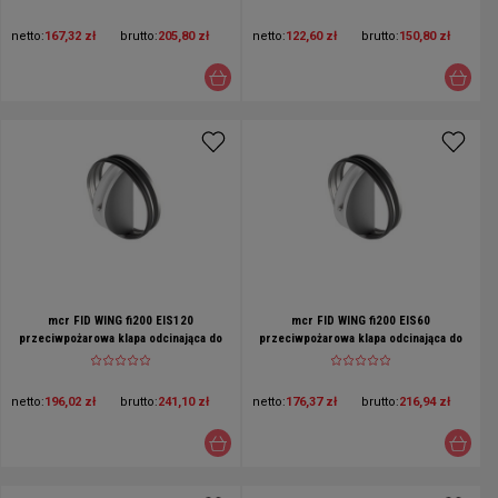
netto:
167,32 zł
brutto:
205,80 zł
netto:
122,60 zł
brutto:
150,80 zł
mcr FID WING fi200 EIS120
mcr FID WING fi200 EIS60
przeciwpożarowa klapa odcinająca do
przeciwpożarowa klapa odcinająca do
systemów wetylacji bytowej
systemów wetylacji bytowej
netto:
196,02 zł
brutto:
241,10 zł
netto:
176,37 zł
brutto:
216,94 zł