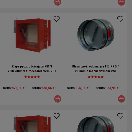
Klapa ppoż. odcinająca FID S
Klapa ppoż. odcinająca FID PRO fi
200x200mm z mechanizmem RST
200mm z mechanizmem RST
netto:
476,15 zł
brutto:
585,66 zł
netto:
125,15 zł
brutto:
153,93 zł