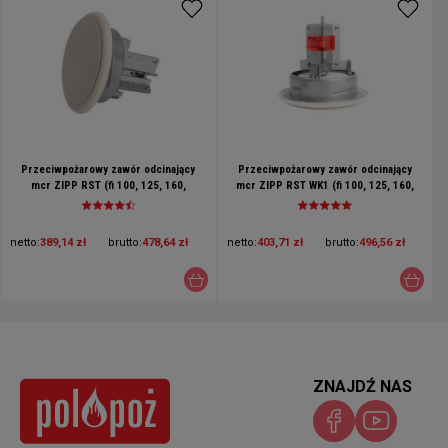
Przeciwpożarowy zawór odcinający
Przeciwpożarowy zawór odcinający
mcr ZIPP RST (fi 100, 125, 160,
mcr ZIPP RST WK1 (fi 100, 125, 160,
200mm)
200mm) z wyłącznikiem krańcowym
netto:
389,14 zł
brutto:
478,64 zł
netto:
403,71 zł
brutto:
496,56 zł
ZNAJDŹ NAS