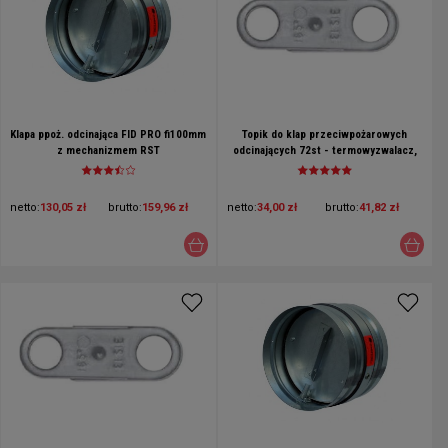
Klapa ppoż. odcinająca FID PRO fi100mm
Topik do klap przeciwpożarowych
z mechanizmem RST
odcinających 72st - termowyzwalacz,
bezpiecznik topikowy
netto:
130,05 zł
brutto:
159,96 zł
netto:
34,00 zł
brutto:
41,82 zł