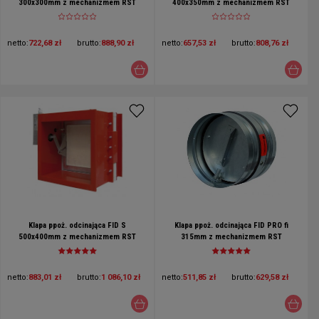
300x300mm z mechanizmem RST
400x350mm z mechanizmem RST
netto:
722,68 zł
brutto:
888,90 zł
netto:
657,53 zł
brutto:
808,76 zł
Klapa ppoż. odcinająca FID S
Klapa ppoż. odcinająca FID PRO fi
500x400mm z mechanizmem RST
315mm z mechanizmem RST
netto:
883,01 zł
brutto:
1 086,10 zł
netto:
511,85 zł
brutto:
629,58 zł