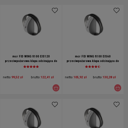
mcr FID WING fi100 EIS120
mcr FID WING fi100 EIS60
przeciwpożarowa klapa odcinająca do
przeciwpożarowa klapa odcinająca do
systemów wetylacji bytowej
systemów wetylacji bytowej
netto:
99,52 zł
brutto:
122,41 zł
netto:
105,92 zł
brutto:
130,28 zł