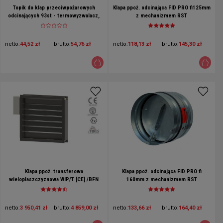
Topik do klap przeciwpożarowych
Klapa ppoż. odcinająca FID PRO fi125mm
odcinających 93st - termowyzwalacz,
z mechanizmem RST
bezpiecznik topikowy
netto:
44,52 zł
brutto:
54,76 zł
netto:
118,13 zł
brutto:
145,30 zł
Klapa ppoż. transferowa
Klapa ppoż. odcinająca FID PRO fi
wielopłaszczyznowa WIP/T [CE] /BFN
160mm z mechanizmem RST
24-T/maskownica MST-30 x2/RAL9010
netto:
3 950,41 zł
brutto:
4 859,00 zł
netto:
133,66 zł
brutto:
164,40 zł