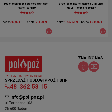
Drzwi techniczne stalowe Multiuso -
Drzwi techniczne stalowe UNIFORM
różne rozmiary
MULTI - różne rozmiary
netto:
743,09 zł
brutto:
914,00 zł
netto:
1 255,33 zł
brutto:
1 544,05 zł
ZNAJDŹ NAS
SPRZEDAŻ I USŁUGI PPOŻ I BHP
48
362 53 15
info@pol-poz.pl
ul. Tartaczna 10A
26-600 Radom