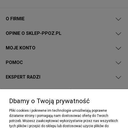
O FIRMIE
OPINIE O SKLEP-PPOZ.PL
MOJE KONTO
POMOC
EKSPERT RADZI
PRZEPISY I WYMAGANIA PPOŻ
Dbamy o Twoją prywatność
Pliki cookies i pokrewne im technologie umożliwiają poprawne
działanie strony i pomagają nam dostosować ofertę do Twoich
potrzeb. Możesz zaakceptować wykorzystanie przez nas wszystkich
NEWSLETTER
tych plików i przejść do sklepu lub dostosować użycie plików do