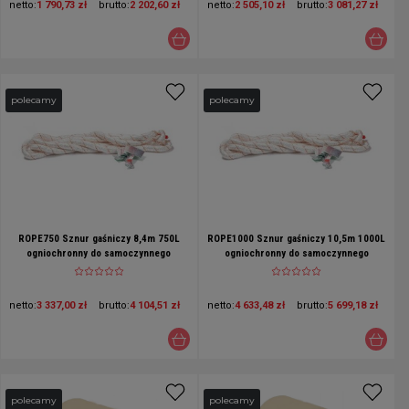
netto:
1 790,73 zł
brutto:
2 202,60 zł
netto:
2 505,10 zł
brutto:
3 081,27 zł
polecamy
polecamy
ROPE750 Sznur gaśniczy 8,4m 750L
ROPE1000 Sznur gaśniczy 10,5m 1000L
ogniochronny do samoczynnego
ogniochronny do samoczynnego
gaszenia pożarów elektrycznych.
gaszenia pożarów elektrycznych.
netto:
3 337,00 zł
brutto:
4 104,51 zł
netto:
4 633,48 zł
brutto:
5 699,18 zł
polecamy
polecamy