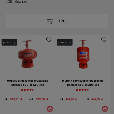
JOB
,
Boxmet
,
FILTRUJ
polecamy
polecamy
MOBIAK Samoczynne urządzenie
MOBIAK Samoczynne urządzenie
gaśnicze SUG-3x ABC 3kg
gaśnicze SUG-6x ABC 6kg
netto:
319,51 zł
brutto:
393,00 zł
netto:
443,60 zł
brutto:
545,63 zł