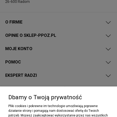
26-600 Radom
O FIRMIE
OPINIE O SKLEP-PPOZ.PL
MOJE KONTO
POMOC
EKSPERT RADZI
PRZEPISY I WYMAGANIA PPOŻ
Dbamy o Twoją prywatność
Pliki cookies i pokrewne im technologie umożliwiają poprawne
działanie strony i pomagają nam dostosować ofertę do Twoich
potrzeb. Możesz zaakceptować wykorzystanie przez nas wszystkich