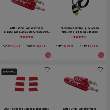
AMFE 72ml - Automatyczna
Przekaźnik 13 BAR, przełącznik
miniaturowa gaśnica przeciwpożarowa
ciśnienia LF08 do SUG Mobiak
z gazem NOVEC - VDS
netto:
413,46 zł
brutto:
508,56 zł
netto:
43,98 zł
brutto:
54,10 zł
polecamy
ASPP Sticker S autonomiczna taśma
AMFE 24ml - Automatyczna