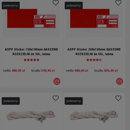
polecamy
polecamy
ASPP Sticker 150x100mm GASZENIE
ASPP Sticker 200x100mm GASZENIE
ROZDZIELNI do 50L, taśma
ROZDZIELNI do 65L, taśma
ogniochronna, plaster ppoż do
ogniochronna, plaster ppoż do
samoczynnego gaszenia pożarów w
samoczynnego gaszenia pożarów w
rozdzielniach elektrycznych
rozdzielniach elektrycznych
netto:
480,00 zł
brutto:
590,40 zł
netto:
680,00 zł
brutto:
836,40 zł
polecamy
polecamy