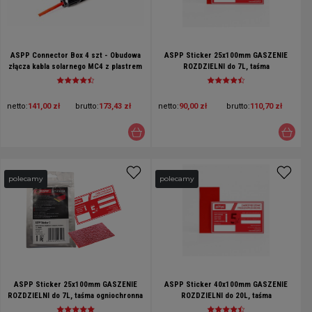
ASPP Connector Box 4 szt - Obudowa
ASPP Sticker 25x100mm GASZENIE
złącza kabla solarnego MC4 z plastrem
ROZDZIELNI do 7L, taśma
ASPP Fire Sticker
ogniochronna, plaster ppoż do
samoczynnego gaszenia pożarów w
rozdzielniach elektrycznych
netto:
141,00 zł
brutto:
173,43 zł
netto:
90,00 zł
brutto:
110,70 zł
polecamy
polecamy
ASPP Sticker 25x100mm GASZENIE
ASPP Sticker 40x100mm GASZENIE
ROZDZIELNI do 7L, taśma ogniochronna
ROZDZIELNI do 20L, taśma
w blistrze, plaster ppoż do
ogniochronna, plaster ppoż do