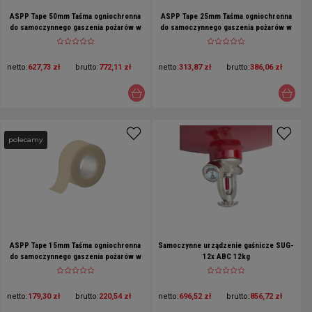
ASPP Tape 50mm Taśma ogniochronna
ASPP Tape 25mm Taśma ogniochronna
do samoczynnego gaszenia pożarów w
do samoczynnego gaszenia pożarów w
rozdzielnicach elektrycznych i
rozdzielnicach elektrycznych i
korytach kablowych
korytach kablowych
netto:
627,73 zł
brutto:
772,11 zł
netto:
313,87 zł
brutto:
386,06 zł
polecamy
ASPP Tape 15mm Taśma ogniochronna
Samoczynne urządzenie gaśnicze SUG-
do samoczynnego gaszenia pożarów w
12x ABC 12kg
rozdzielnicach elektrycznych i
korytach kablowych
netto:
179,30 zł
brutto:
220,54 zł
netto:
696,52 zł
brutto:
856,72 zł