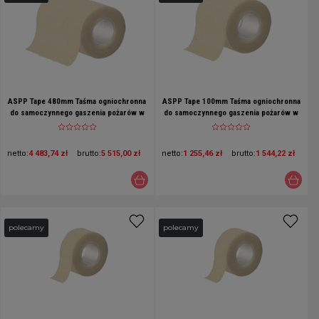
ASPP Tape 480mm Taśma ogniochronna
ASPP Tape 100mm Taśma ogniochronna
do samoczynnego gaszenia pożarów w
do samoczynnego gaszenia pożarów w
rozdzielnicach elektrycznych i
rozdzielnicach elektrycznych i
korytach kablowych
korytach kablowych
netto:
4 483,74 zł
brutto:
5 515,00 zł
netto:
1 255,46 zł
brutto:
1 544,22 zł
polecamy
polecamy