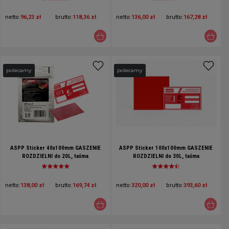
samoczynnego gaszenia pożarów w
samoczynnego gaszenia pożarów w
rozdzielniach elektrycznych
rozdzielniach elektrycznych
netto:
96,23 zł
brutto:
118,36 zł
netto:
136,00 zł
brutto:
167,28 zł
polecamy
polecamy
ASPP Sticker 40x100mm GASZENIE
ASPP Sticker 100x100mm GASZENIE
ROZDZIELNI do 20L, taśma
ROZDZIELNI do 30L, taśma
ogniochronna w blistrze, plaster ppoż
ogniochronna, plaster ppoż do
do samoczynnego gaszenia pożarów w
samoczynnego gaszenia pożarów w
rozdzielniach elektrycznych
rozdzielniach elektrycznych
netto:
138,00 zł
brutto:
169,74 zł
netto:
320,00 zł
brutto:
393,60 zł