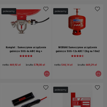
polecamy
polecamy
Komplet : Samoczynne urządzenie
MOBIAK Samoczynne urządzenie
gaśnicze SUG-6x ABC 6kg +
gaśnicze SUG-12x ABC 12kg na 10m2
przełącznik ciśnienia 13 BAR
netto:
469,92 zł
brutto:
578,00 zł
netto:
544,14 zł
brutto:
669,29 zł
polecamy