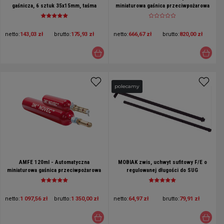
gaśnicza, 6 sztuk 35x15mm, taśma
miniaturowa gaśnica przeciwpożarowa
ogniochronna, plaster ppoż do
z gazem NOVEC - VDS
samoczynnego gaszenia pożarów w
gniazdkach elektrycznych
netto:
143,03 zł
brutto:
175,93 zł
netto:
666,67 zł
brutto:
820,00 zł
polecamy
AMFE 120ml - Automatyczna
MOBIAK zwis, uchwyt sufitowy F/E o
miniaturowa gaśnica przeciwpożarowa
regulowanej długości do SUG
z gazem NOVEC - VDS
netto:
1 097,56 zł
brutto:
1 350,00 zł
netto:
64,97 zł
brutto:
79,91 zł