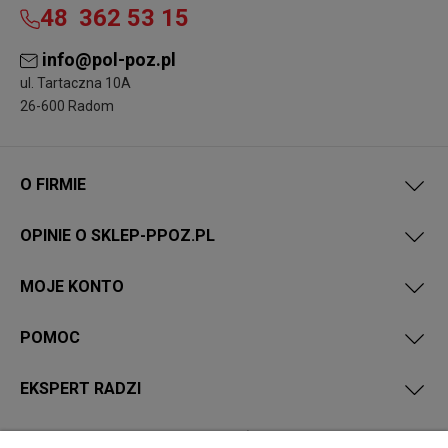
48
362 53 15
info@pol-poz.pl
ul. Tartaczna 10A
26-600 Radom
O FIRMIE
OPINIE O SKLEP-PPOZ.PL
MOJE KONTO
POMOC
EKSPERT RADZI
PRZEPISY I WYMAGANIA PPOŻ