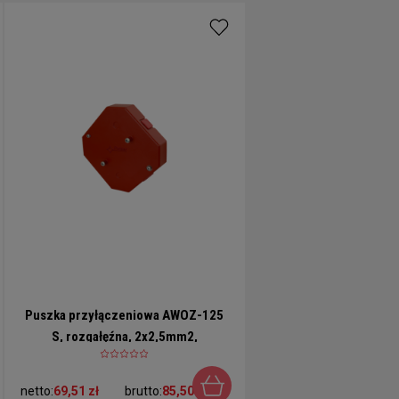
Puszka przyłączeniowa AWOZ-125
S, rozgałęźna, 2x2,5mm2,
ośmiokątna, bezpiecznik 0,375A
netto:
69,51 zł
brutto:
85,50 zł