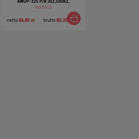
AWOP-325 P/R 3x2,5mm2,
prostokątna
netto:
66,83 zł
brutto:
82,20 zł