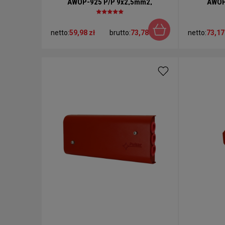
AWOP-925 P/P 9x2,5mm2,
AWOP
prostokątna
netto:
59,98 zł
brutto:
73,78 zł
netto:
73,17