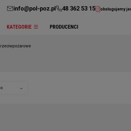
info@pol-poz.pl
48 362 53 15
obsługujemy je
KATEGORIE
PRODUCENCI
przeciwpożarowe
to