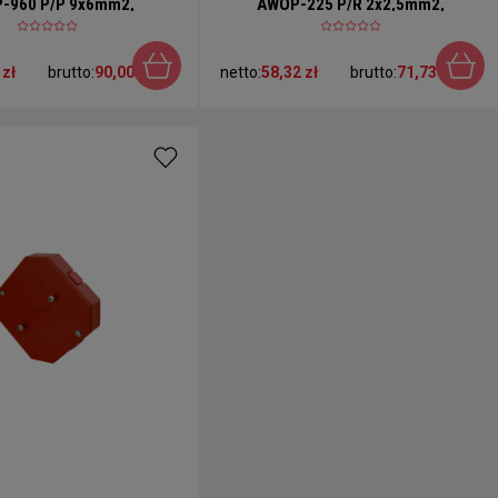
-960 P/P 9x6mm2,
AWOP-225 P/R 2x2,5mm2,
prostokątna
prostokątna
 zł
brutto:
90,00 zł
netto:
58,32 zł
brutto:
71,73 zł