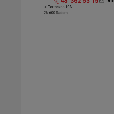
48
362 53 15
inf
ul. Tartaczna 10A
26-600 Radom