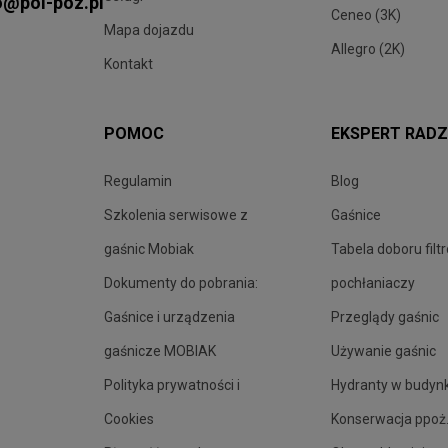
o@pol-poz.pl
Ceneo (3K)
Mapa dojazdu
Allegro (2K)
Kontakt
POMOC
EKSPERT RADZ
Regulamin
Blog
Szkolenia serwisowe z
Gaśnice
gaśnic Mobiak
Tabela doboru filt
Dokumenty do pobrania:
pochłaniaczy
Gaśnice i urządzenia
Przeglądy gaśnic
gaśnicze MOBIAK
Używanie gaśnic
Polityka prywatności i
Hydranty w budyn
Cookies
Konserwacja ppoż