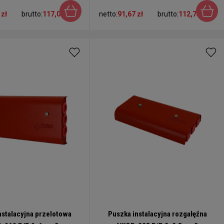
 zł
brutto:
117,00 zł
netto:
91,67 zł
brutto:
112,75 zł
nstalacyjna przelotowa
Puszka instalacyjna rozgałęźna