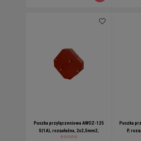
Puszka przyłączeniowa AWOZ-125
Puszka pr
S(1A), rozgałęźna, 2x2,5mm2,
P, roz
ośmiokątna, bezpiecznik 1A
prostokąt