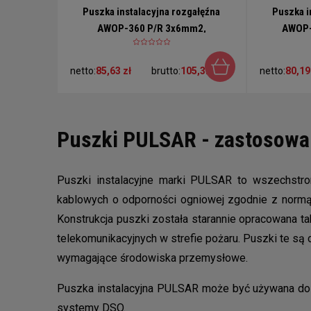
Puszka instalacyjna rozgałęźna
Puszka i
AWOP-360 P/R 3x6mm2,
AWOP-
prostokątna
netto:
85,63 zł
brutto:
105,32 zł
netto:
80,19
Puszki PULSAR - zastosowa
Puszki instalacyjne marki PULSAR to wszechstr
kablowych o odporności ogniowej zgodnie z normą 
Konstrukcja puszki została starannie opracowana ta
telekomunikacyjnych w strefie pożaru. Puszki te s
wymagające środowiska przemysłowe.
Puszka instalacyjna PULSAR może być używana do za
systemy DSO.