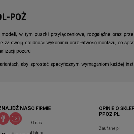
POL-POŻ
odeli, w tym puszki przyłączeniowe, rozgałęźne oraz przelo
 za swoją solidność wykonania oraz łatwość montażu, co spra
lizacji pożaru.
antach, aby sprostać specyficznym wymaganiom każdej instal
ZNAJDŹ NAS
O FIRMIE
OPINIE O SKLE
PPOZ.PL
O nas
Zaufane.pl
Usługi