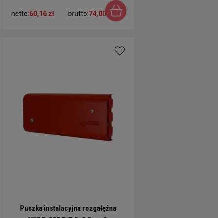
netto:
60,16 zł
brutto:
74,00 zł
Puszka instalacyjna rozgałęźna