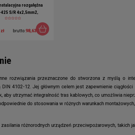
nstalacyjna rozgałęźna
425 S/R 4x2,5mm2,
ośmiokątna
 zł
brutto:
98,63 zł
nie
onne rozwiązania przeznaczone do stworzona z myślą o int
DIN 4102-12. Jej głównym celem jest zapewnienie ciągłości z
k, aby utrzymać integralność tras kablowych, co umożliwia niepr
ą odpowiednie do stosowania w różnych warunkach montażowych, o
silania różnorodnych urządzeń przeciwpożarowych, takich jak