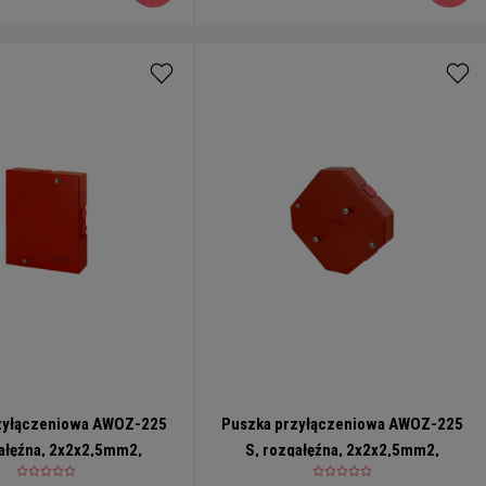
zyłączeniowa AWOZ-225
Puszka przyłączeniowa AWOZ-225
gałęźna, 2x2x2,5mm2,
S, rozgałęźna, 2x2x2,5mm2,
na, bezpiecznik 0,375A
ośmiokątna, bezpiecznik 2x0,375A