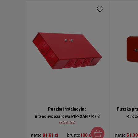
Puszka instalacyjna
Puszka pr
przeciwpożarowa PIP-2AN / R / 3
P, ro
ŻYŁY / 6mm2 , rozgałęźna 3 żyły
prostokąt
6mm2
netto:
81,81 zł
brutto:
100,63 zł
netto:
51,30