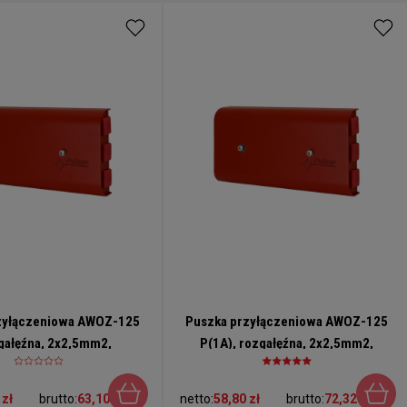
zyłączeniowa AWOZ-125
Puszka przyłączeniowa AWOZ-125
zgałęźna, 2x2,5mm2,
P(1A), rozgałęźna, 2x2,5mm2,
na, bezpiecznik 0,375A
prostokątna, bezpiecznik 1A
 zł
brutto:
63,10 zł
netto:
58,80 zł
brutto:
72,32 zł