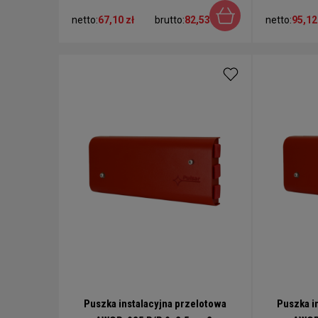
netto:
67,10 zł
brutto:
82,53 zł
netto:
95,12
Puszka instalacyjna przelotowa
Puszka i