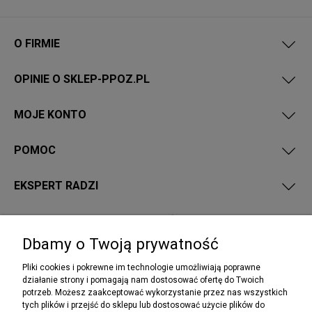
O FIRMIE
OPINIE O SKLEP-PPOZ.PL
MOJE KONTO
POMOC
EKSPERT RADZI
PRZEPISY I WYMAGANIA PPOŻ
Dbamy o Twoją prywatność
Pliki cookies i pokrewne im technologie umożliwiają poprawne
działanie strony i pomagają nam dostosować ofertę do Twoich
potrzeb. Możesz zaakceptować wykorzystanie przez nas wszystkich
NEWSLETTER
tych plików i przejść do sklepu lub dostosować użycie plików do