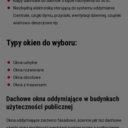
Klapy dachowe do dachów o kącie nachylenia do 30 st.
Niezbędną elektronikę sterującą do systemu oddymiania
(centrale, czujki dymu, przyciski, wentylacji dziennej, czujniki
wiatrowo-deszczowe itp.
Typy okien do wyboru:
Okna uchylne
Okna rozwierane
Okna obrotowe
Okna z trawersem
Dachowe okna oddymiające w budynkach
użyteczności publicznej
Okna oddymiające zarówno fasadowe, ścienne jak też dachowe
często mają możliwość wentylacji pomieszczeń a podłączenie