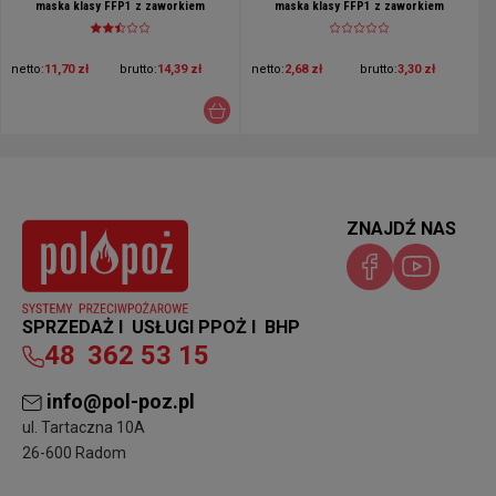
maska klasy FFP1 z zaworkiem
maska klasy FFP1 z zaworkiem
netto:
11,70 zł
brutto:
14,39 zł
netto:
2,68 zł
brutto:
3,30 zł
ZNAJDŹ NAS
SPRZEDAŻ I USŁUGI PPOŻ I BHP
48
362 53 15
info@pol-poz.pl
ul. Tartaczna 10A
26-600 Radom