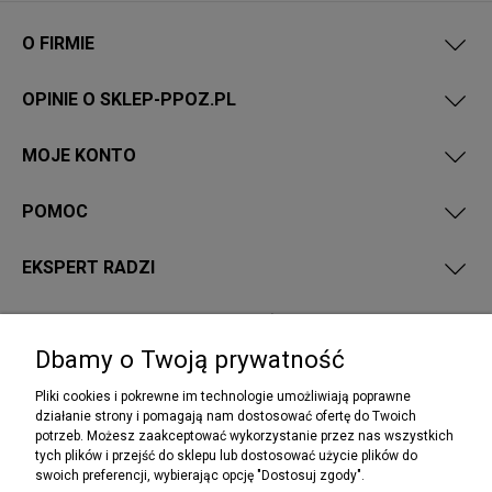
O FIRMIE
OPINIE O SKLEP-PPOZ.PL
MOJE KONTO
POMOC
EKSPERT RADZI
PRZEPISY I WYMAGANIA PPOŻ
Dbamy o Twoją prywatność
Pliki cookies i pokrewne im technologie umożliwiają poprawne
działanie strony i pomagają nam dostosować ofertę do Twoich
potrzeb. Możesz zaakceptować wykorzystanie przez nas wszystkich
NEWSLETTER
tych plików i przejść do sklepu lub dostosować użycie plików do
Podaj swój adres e-mail, jeżeli chcesz otrzymywać
swoich preferencji, wybierając opcję "Dostosuj zgody".