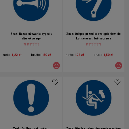
Znak: Nakaz używania sygnału
Znak: Odłącz przed przystąpieniem do
dźwiękowego
konserwacji lub naprawy
netto:
1,22 zł
brutto:
1,50 zł
netto:
1,22 zł
brutto:
1,50 zł
Znak: Ogólny znak nakazu
Znak: Otwórz zabezpieczenie wyci±gu