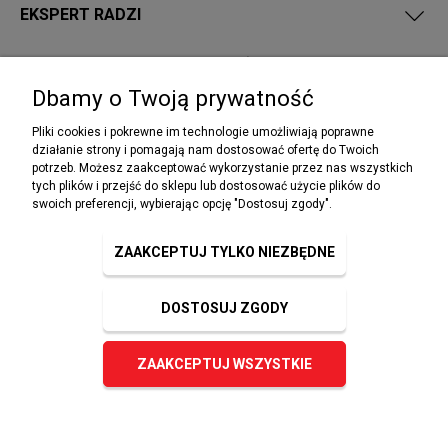
EKSPERT RADZI
PRZEPISY I WYMAGANIA PPOŻ
Dbamy o Twoją prywatność
Pliki cookies i pokrewne im technologie umożliwiają poprawne
działanie strony i pomagają nam dostosować ofertę do Twoich
potrzeb. Możesz zaakceptować wykorzystanie przez nas wszystkich
NEWSLETTER
tych plików i przejść do sklepu lub dostosować użycie plików do
Podaj swój adres e-mail, jeżeli chcesz otrzymywać
swoich preferencji, wybierając opcję "Dostosuj zgody".
informacje o nowościach i promocjach.
ZAAKCEPTUJ TYLKO NIEZBĘDNE
DOSTOSUJ ZGODY
ZAPISZ SIĘ
ZAAKCEPTUJ WSZYSTKIE
© 2023 sklep-ppoz.pl. Wszelkie prawa zastrzeżone.