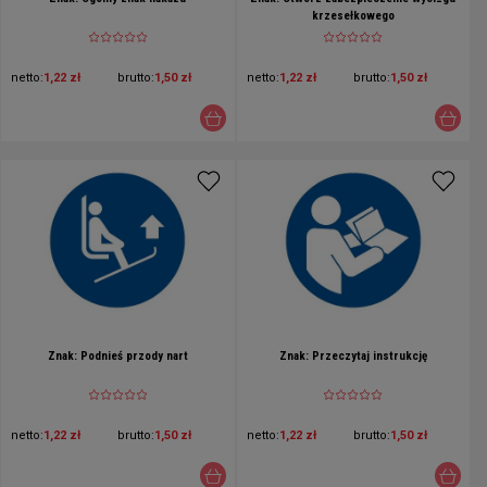
krzesełkowego
netto:
1,22 zł
brutto:
1,50 zł
netto:
1,22 zł
brutto:
1,50 zł
Znak: Podnieś przody nart
Znak: Przeczytaj instrukcję
netto:
1,22 zł
brutto:
1,50 zł
netto:
1,22 zł
brutto:
1,50 zł