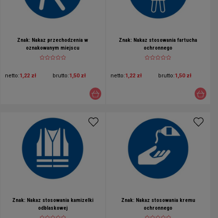
Znak: Nakaz przechodzenia w
Znak: Nakaz stosowania fartucha
oznakowanym miejscu
ochronnego
netto:
1,22 zł
brutto:
1,50 zł
netto:
1,22 zł
brutto:
1,50 zł
Znak: Nakaz stosowania kamizelki
Znak: Nakaz stosowania kremu
odblaskowej
ochronnego