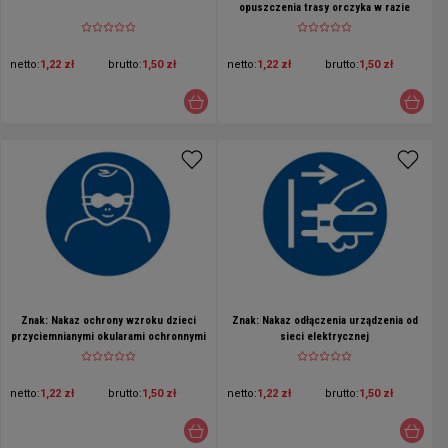
opuszczenia trasy orczyka w razie
upadku
netto:
1,22 zł
brutto:
1,50 zł
netto:
1,22 zł
brutto:
1,50 zł
Znak: Nakaz ochrony wzroku dzieci
Znak: Nakaz odłączenia urządzenia od
przyciemnianymi okularami ochronnymi
sieci elektrycznej
netto:
1,22 zł
brutto:
1,50 zł
netto:
1,22 zł
brutto:
1,50 zł