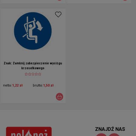
Znak: Zamknij zabezpieczenie wyci±gu
krzesełkowego
netto:
1,22 zł
brutto:
1,50 zł
ZNAJDŹ NAS