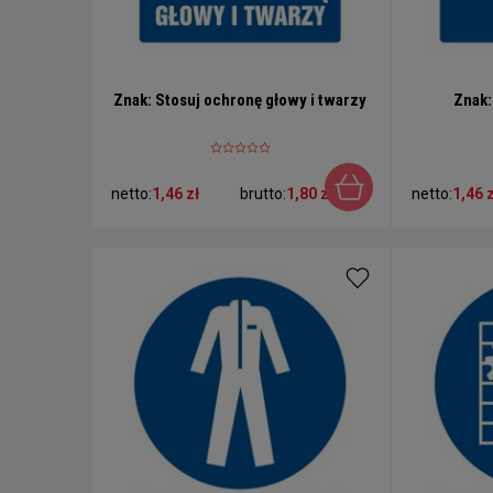
Znak: Stosuj ochronę głowy i twarzy
Znak:
netto:
1,46 zł
brutto:
1,80 zł
netto:
1,46 z