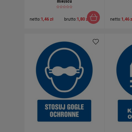
miejscu
netto:
1,46 zł
brutto:
1,80 zł
netto:
1,46 z