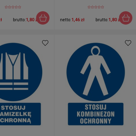
ł
brutto:
1,80 zł
netto:
1,46 zł
brutto:
1,80 zł