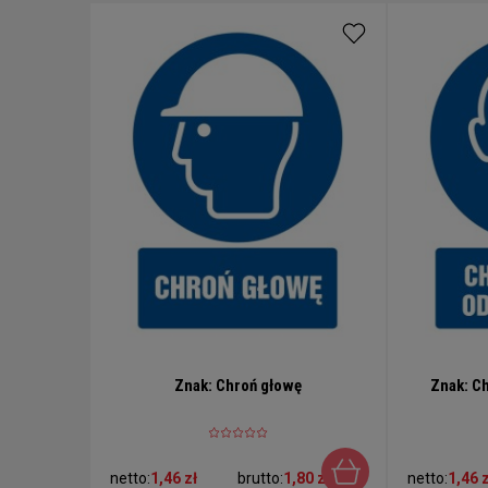
Znak: Chroń głowę
Znak: C
netto:
1,46 zł
brutto:
1,80 zł
netto:
1,46 z