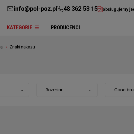
info@pol-poz.pl
48 362 53 15
obsługujemy je
KATEGORIE
PRODUCENCI
wa
Znaki nakazu
Rozmiar
Cena bru