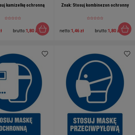
suj kamizelkę ochronną
Znak: Stosuj kombinezon ochronny
ł
brutto:
1,80 zł
netto:
1,46 zł
brutto:
1,80 zł