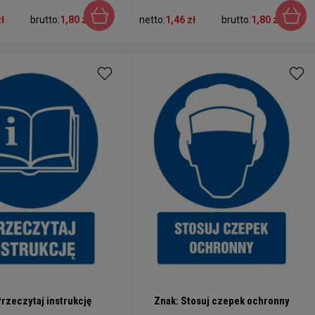
ł
brutto:
1,80 zł
netto:
1,46 zł
brutto:
1,80 zł
Przeczytaj instrukcję
Znak: Stosuj czepek ochronny