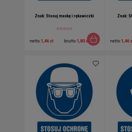
Znak: Stosuj maskę i rękawiczki
Znak: S
netto:
1,46 zł
brutto:
1,80 zł
netto:
1,46 z