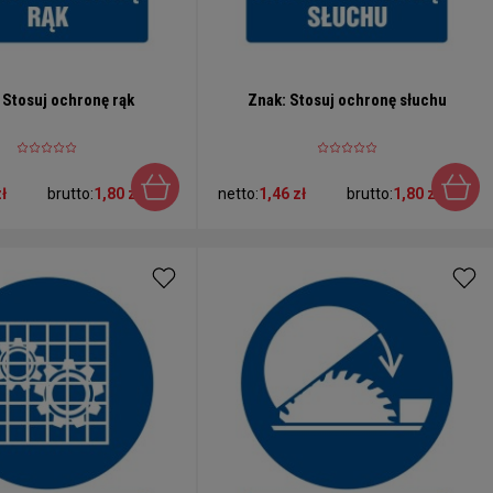
 Stosuj ochronę rąk
Znak: Stosuj ochronę słuchu
ł
brutto:
1,80 zł
netto:
1,46 zł
brutto:
1,80 zł