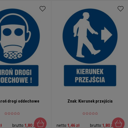
hroń drogi oddechowe
Znak: Kierunek przejścia
ł
brutto:
1,80 zł
netto:
1,46 zł
brutto:
1,80 zł