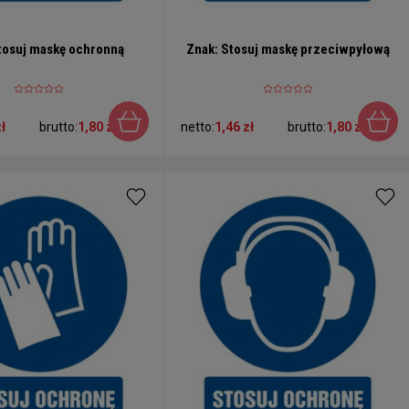
tosuj maskę ochronną
Znak: Stosuj maskę przeciwpyłową
ł
brutto:
1,80 zł
netto:
1,46 zł
brutto:
1,80 zł