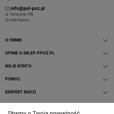
info@pol-poz.pl
ul. Tartaczna 10A
26-600 Radom
O FIRMIE
OPINIE O SKLEP-PPOZ.PL
MOJE KONTO
POMOC
EKSPERT RADZI
PRZEPISY I WYMAGANIA PPOŻ
Dbamy o Twoją prywatność