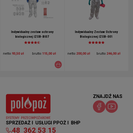
Indywidualny zestaw ochrony
Indywidualny Zestaw Ochrony
biologicznej IZOB-BI07
Biologicznej IZOB-001
netto:
93,50 zł
brutto:
115,00 zł
netto:
200,00 zł
brutto:
246,00 zł
ZNAJDŹ NAS
SPRZEDAŻ I USŁUGI PPOŻ I BHP
48
362 53 15