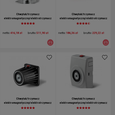
Chwytak/trzymacz
Chwytak/trzymacz
elektromagnetyczny/elektrotrzymacz
elektromagnetyczny/elektrotrzymacz
do drzwi ppoż. uniwersalny GTR 063000
do drzwi ppoż. ścienny GTR 048000 A01
A10
netto:
416,18 zł
brutto:
511,90 zł
netto:
186,36 zł
brutto:
229,22 zł
Chwytak/trzymacz
Chwytak/trzymacz
elektromagnetyczny/elektrotrzymacz
elektromagnetyczny/elektrotrzymacz
do drzwi ppoż. ścienny GTR 048000 A06
do drzwi ppoż. ścienny GTR 048000 A07