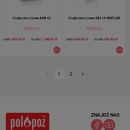
Czujka deszczowa REM 42
Czujka deszczowa VRS 10 VENTLINE
netto:
933,59 zł
brutto:
1 148,32 zł
netto:
564,55 zł
brutto:
694,40 zł
1
2
ZNAJDŹ NAS