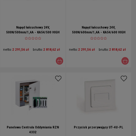
Napęd łańcuchowy 24V,
Napęd łańcuchowy 24V,
500N/500mm/1,4A - KA54/500 HIGH
500N/600mm/1,4A - KA54/600 HIGH
SPEED
SPEED
netto:
2 291,56 zł
brutto:
2 818,62 zł
netto:
2 291,56 zł
brutto:
2 818,62 zł
Panelowa Centrala Oddymiania RZN
Przycisk przerywający UT-4U-PL
4332