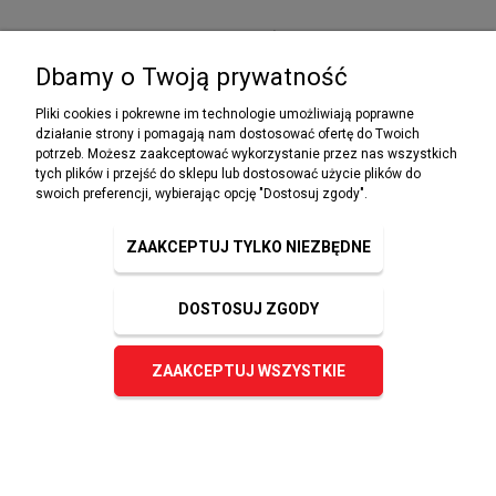
PRZEPISY I WYMAGANIA PPOŻ
Dbamy o Twoją prywatność
Pliki cookies i pokrewne im technologie umożliwiają poprawne
działanie strony i pomagają nam dostosować ofertę do Twoich
potrzeb. Możesz zaakceptować wykorzystanie przez nas wszystkich
NEWSLETTER
tych plików i przejść do sklepu lub dostosować użycie plików do
Podaj swój adres e-mail, jeżeli chcesz otrzymywać
swoich preferencji, wybierając opcję "Dostosuj zgody".
informacje o nowościach i promocjach.
ZAAKCEPTUJ TYLKO NIEZBĘDNE
DOSTOSUJ ZGODY
ZAPISZ SIĘ
ZAAKCEPTUJ WSZYSTKIE
© 2023 sklep-ppoz.pl. Wszelkie prawa zastrzeżone.