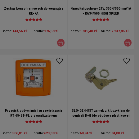
Zestaw konsol ramowych do wewnątrz
Napęd łańcuchowy 24V, 300N/500mm/1A
RE-KA
- KA34/500 HIGH SPEED
netto:
143,56 zł
brutto:
176,58 zł
netto:
1 819,40 zł
brutto:
2 237,86 zł
Przycisk oddymiania i przewietrzania
SLO-GEH-KST zamek z kluczykiem do
RT 45-ST-PL z sygnalizatorem
centrali D+H (do obudowy plastikowej
akustycznym D+H
GEH-KST))
netto:
506,81 zł
brutto:
623,38 zł
netto:
68,94 zł
brutto:
84,80 zł