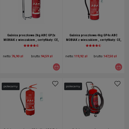
Gaśnica proszkowa 2kg ABC GP2x
Gaśnica proszkowa 4kg GP4x ABC
MOBIAK z wieszakiem , certyfikaty: CE,
MOBIAK z wieszakiem , certyfikaty: CE,
BSI, CNBOP, EN3, MED, MPA
BSI, CNBOP, EN3, MED, MPA
netto:
76,90 zł
brutto:
94,59 zł
netto:
119,92 zł
brutto:
147,50 zł
polecamy
polecamy