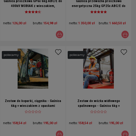
Gaśnica proszkowa GP6x 6kg ABC/E do
Gaśnica przewoźna proszkowa
400kV MOBIAK z wieszakiem,
energetyczna 25kg GP25x ABC/E do
certyfikaty CE, BSI, CNBOP, EN3, MED,
400kV MOBIAK na 3 kółkach
MPA
netto:
126,00 zł
brutto:
154,98 zł
netto:
1 350,00 zł
brutto:
1 660,50 zł
polecamy
polecamy
Zestaw do koparki, ciągnika - Gaśnica
Zestaw do wózka widłowego
6kg + wieszakiem z opaskami
spalinowego - Gaśnica 6kg +
wieszakiem z opaskami
netto:
158,54 zł
brutto:
195,00 zł
netto:
158,54 zł
brutto:
195,00 zł