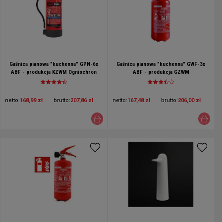
Gaśnica pianowa "kuchenna" GPN-6x
Gaśnica pianowa "kuchenna" GWF-3x
ABF - produkcja KZWM Ogniochron
ABF - produkcja GZWM
netto:
168,99 zł
brutto:
207,86 zł
netto:
167,48 zł
brutto:
206,00 zł