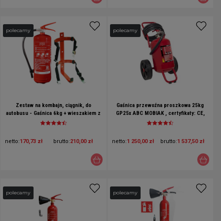
polecamy
polecamy
Zestaw na kombajn, ciągnik, do
Gaśnica przewoźna proszkowa 25kg
autobusu - Gaśnica 6kg + wieszakiem z
GP25x ABC MOBIAK , certyfikaty: CE,
opaskami
BSI, CNBOP, EN3, MED, MPA
netto:
170,73 zł
brutto:
210,00 zł
netto:
1 250,00 zł
brutto:
1 537,50 zł
polecamy
polecamy