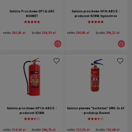
Gaśnica Proszkowa GP12x ABC
Gaśnica proszkowa GP9x ABC/E -
BOXMET
producent KZWM Ogniochron
netto:
263,65 zł
brutto:
324,29 zł
netto:
240,83 zł
brutto:
296,22 zł
Gaśnica proszkowa GP12x ABC/E -
Gaśnica pianowa "kuchenna" GWG-2x AF
producent KZWM
- produkcja Boxmet
netto:
314,44 zł
brutto:
386,76 zł
netto:
132,26 zł
brutto:
162,68 zł