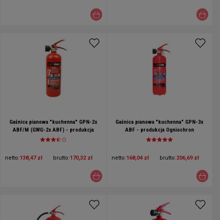
Gaśnica pianowa "kuchenna" GPN-2x
Gaśnica pianowa "kuchenna" GPN-3x
ABF/M (GWG-2x ABF) - produkcja
ABF - produkcja Ogniochron
Ogniochron
netto:
138,47 zł
brutto:
170,32 zł
netto:
168,04 zł
brutto:
206,69 zł