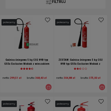
FILTRUJ
polecamy
polecamy
Gaśnica śniegowa 5 kg CO2 89B typ
ZESTAW: Gaśnica śniegowa 5 kg CO2
GS5x Exclusive Mobiak z wieszakiem
89B typ GS5x Exclusive Mobiak z
UDT
wieszakiem i znakiem GAŚNICA
15x15cm
netto:
299,51 zł
brutto:
368,40 zł
netto:
304,88 zł
brutto:
375,00 zł
polecamy
polecamy