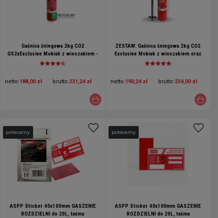
Gaśnica śniegowa 2kg CO2
ZESTAW: Gaśnica śniegowa 2kg CO2
GS2xExclusive Mobiak z wieszakiem -
Exclusive Mobiak z wieszakiem oraz
do gaszenia urządzeń elektrycznych i
znakiem - GAŚNICA KOMPUTEROWA
elektroniki
netto:
188,00 zł
brutto:
231,24 zł
netto:
190,24 zł
brutto:
234,00 zł
polecamy
polecamy
ASPP Sticker 40x100mm GASZENIE
ASPP Sticker 40x100mm GASZENIE
ROZDZIELNI do 20L, taśma
ROZDZIELNI do 20L, taśma