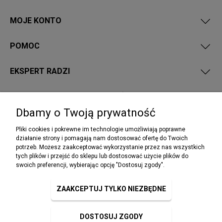
MOJE KONTO
POMOC
EKSPERT RADZI
PRZEPISY I WYMAGANIA PPOŻ
Dbamy o Twoją prywatność
Pliki cookies i pokrewne im technologie umożliwiają poprawne
działanie strony i pomagają nam dostosować ofertę do Twoich
potrzeb. Możesz zaakceptować wykorzystanie przez nas wszystkich
NEWSLETTER
tych plików i przejść do sklepu lub dostosować użycie plików do
Podaj swój adres e-mail, jeżeli chcesz otrzymywać
swoich preferencji, wybierając opcję "Dostosuj zgody".
informacje o nowościach i promocjach.
ZAAKCEPTUJ TYLKO NIEZBĘDNE
DOSTOSUJ ZGODY