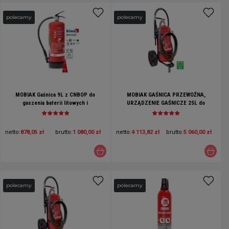
polecamy
polecamy
MOBIAK Gaśnica 9L z CNBOP do
MOBIAK GAŚNICA PRZEWOŹNA,
gaszenia baterii litowych i
URZĄDZENIE GAŚNICZE 25L do
akumulatorów Li-ion - Hydrogel +
gaszenia baterii litowych i
wieszak
akumulatorów Li-ion - HYDROGEL
netto:
878,05 zł
brutto:
1 080,00 zł
netto:
4 113,82 zł
brutto:
5 060,00 zł
polecamy
polecamy