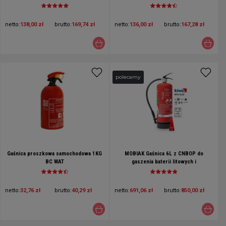
ogniochronna w blistrze, plaster ppoż
ogniochronna, plaster ppoż do
do samoczynnego gaszenia pożarów w
samoczynnego gaszenia pożarów w
rozdzielniach elektrycznych
rozdzielniach elektrycznych
netto:
138,00 zł
brutto:
169,74 zł
netto:
136,00 zł
brutto:
167,28 zł
polecamy
Gaśnica proszkowa samochodowa 1KG
MOBIAK Gaśnica 6L z CNBOP do
BC WAT
gaszenia baterii litowych i
akumulatorów Li-ion - Hydrogel +
wieszak
netto:
32,76 zł
brutto:
40,29 zł
netto:
691,06 zł
brutto:
850,00 zł