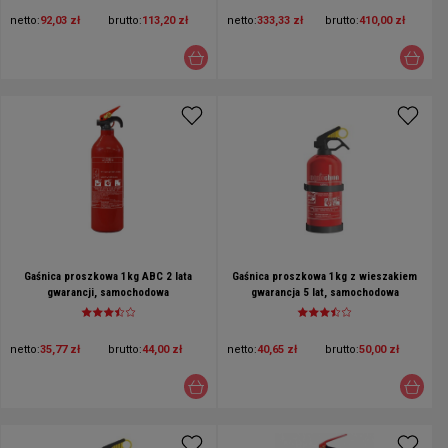
netto:
92,03 zł
brutto:
113,20 zł
netto:
333,33 zł
brutto:
410,00 zł
Gaśnica proszkowa 1kg ABC 2 lata
Gaśnica proszkowa 1kg z wieszakiem
gwarancji, samochodowa
gwarancja 5 lat, samochodowa
netto:
35,77 zł
brutto:
44,00 zł
netto:
40,65 zł
brutto:
50,00 zł