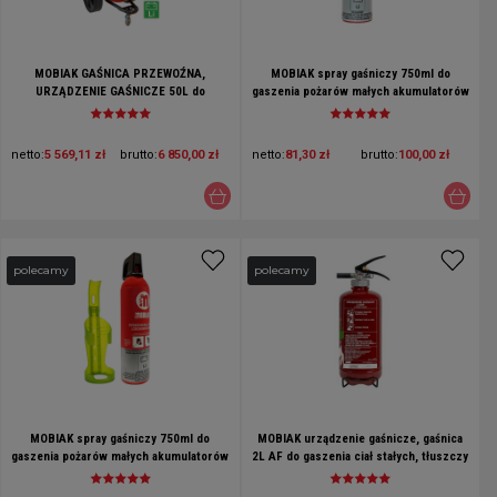
MOBIAK GAŚNICA PRZEWOŹNA,
MOBIAK spray gaśniczy 750ml do
URZĄDZENIE GAŚNICZE 50L do
gaszenia pożarów małych akumulatorów
gaszenia baterii litowych i
litowo-jonowych
akumulatorów Li-ion - HYDROGEL
netto:
5 569,11 zł
brutto:
6 850,00 zł
netto:
81,30 zł
brutto:
100,00 zł
polecamy
polecamy
MOBIAK spray gaśniczy 750ml do
MOBIAK urządzenie gaśnicze, gaśnica
gaszenia pożarów małych akumulatorów
2L AF do gaszenia ciał stałych, tłuszczy
litowo-jonowych z wieszakiem
oraz baterii litowych i akumulatorów Li-
ion - Hydrogel + wieszak