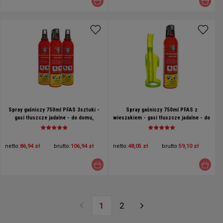
Spray gaśniczy 750ml PFAS 3sztuki -
Spray gaśniczy 750ml PFAS z
gasi tłuszcze jadalne - do domu,
wieszakiem - gasi tłuszcze jadalne - do
kuchni, na kemping
domu, kuchni, na kemping (1)
netto:
86,94 zł
brutto:
106,94 zł
netto:
48,05 zł
brutto:
59,10 zł
1
2