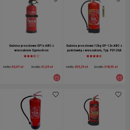
Gaśnica proszkowa GP1x ABC z
Gaśnica proszkowa 12kg GP-12x ABC z
wieszakiem Ogniochron
podstawką i wieszakiem, Typ: PD12GA
Gloria
netto:
50,07 zł
brutto:
61,59 zł
netto:
259,29 zł
brutto:
318,93 zł