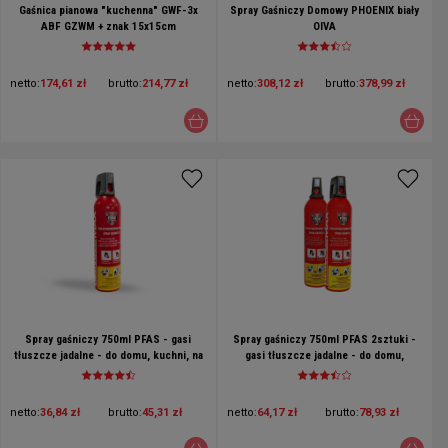
Gaśnica pianowa "kuchenna" GWF-3x
Spray Gaśniczy Domowy PHOENIX biały
ABF GZWM + znak 15x15cm
OIVA
netto:
174,61 zł
brutto:
214,77 zł
netto:
308,12 zł
brutto:
378,99 zł
Spray gaśniczy 750ml PFAS - gasi
Spray gaśniczy 750ml PFAS 2sztuki -
tłuszcze jadalne - do domu, kuchni, na
gasi tłuszcze jadalne - do domu,
kemping
kuchni, na kemping
netto:
36,84 zł
brutto:
45,31 zł
netto:
64,17 zł
brutto:
78,93 zł