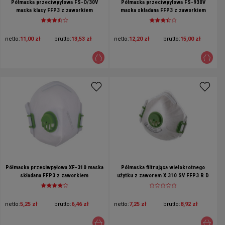
Półmaska przeciwpyłowa FS-O/30V
Półmaska przeciwpyłowa FS-930V
maska klasy FFP3 z zaworkiem
maska składana FFP3 z zaworkiem
netto:
11,00 zł
brutto:
13,53 zł
netto:
12,20 zł
brutto:
15,00 zł
Półmaska przeciwpyłowa XF-310 maska
Półmaska filtrująca wielokrotnego
składana FFP3 z zaworkiem
użytku z zaworem X 310 SV FFP3 R D
netto:
5,25 zł
brutto:
6,46 zł
netto:
7,25 zł
brutto:
8,92 zł