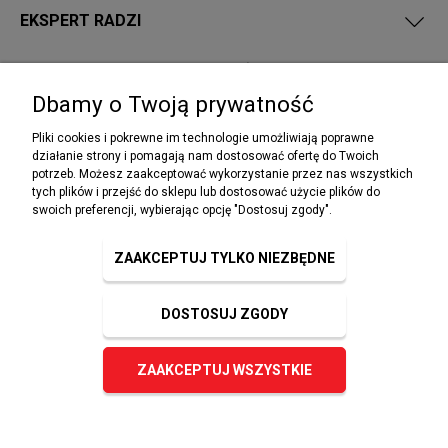
EKSPERT RADZI
PRZEPISY I WYMAGANIA PPOŻ
Dbamy o Twoją prywatność
Pliki cookies i pokrewne im technologie umożliwiają poprawne
działanie strony i pomagają nam dostosować ofertę do Twoich
potrzeb. Możesz zaakceptować wykorzystanie przez nas wszystkich
NEWSLETTER
tych plików i przejść do sklepu lub dostosować użycie plików do
Podaj swój adres e-mail, jeżeli chcesz otrzymywać
swoich preferencji, wybierając opcję "Dostosuj zgody".
informacje o nowościach i promocjach.
ZAAKCEPTUJ TYLKO NIEZBĘDNE
DOSTOSUJ ZGODY
ZAPISZ SIĘ
ZAAKCEPTUJ WSZYSTKIE
© 2023 sklep-ppoz.pl. Wszelkie prawa zastrzeżone.