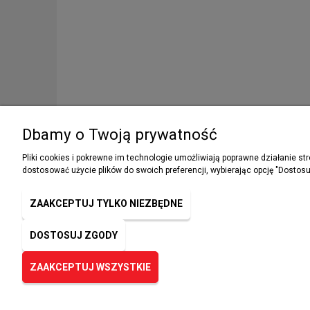
Dbamy o Twoją prywatność
Pliki cookies i pokrewne im technologie umożliwiają poprawne działanie s
dostosować użycie plików do swoich preferencji, wybierając opcję "Dostosu
Podaj swój adres e-mail, jeżeli chcesz ot
NEWSLETTER
ZAAKCEPTUJ TYLKO NIEZBĘDNE
informacje o nowościach i promocjach.
DOSTOSUJ ZGODY
ZAAKCEPTUJ WSZYSTKIE