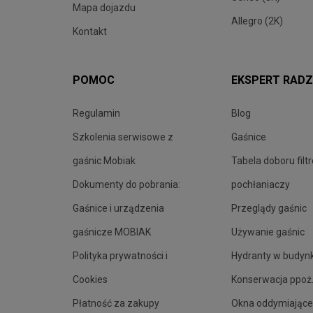
Mapa dojazdu
Allegro (2K)
Kontakt
POMOC
EKSPERT RADZ
Regulamin
Blog
Szkolenia serwisowe z
Gaśnice
gaśnic Mobiak
Tabela doboru filt
Dokumenty do pobrania:
pochłaniaczy
Gaśnice i urządzenia
Przeglądy gaśnic
gaśnicze MOBIAK
Używanie gaśnic
Polityka prywatności i
Hydranty w budyn
Cookies
Konserwacja ppoż
Płatność za zakupy
Okna oddymiające