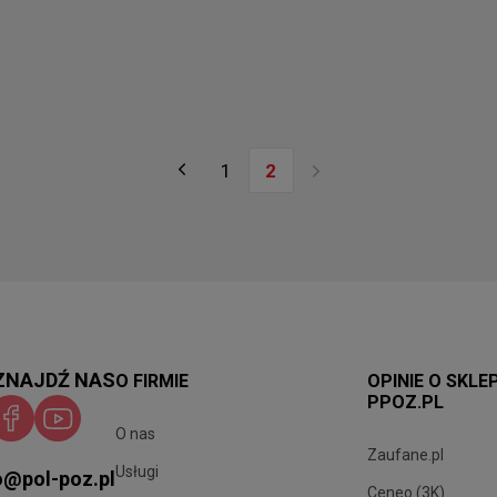
1
2
ZNAJDŹ NAS
O FIRMIE
OPINIE O SKLE
PPOZ.PL
O nas
Zaufane.pl
Usługi
o@pol-poz.pl
Ceneo (3K)