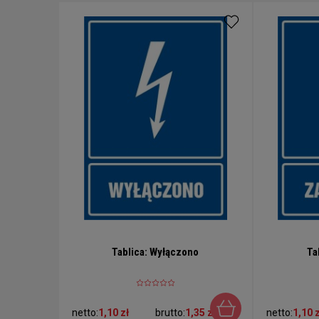
Tablica: Wyłączono
Ta
netto:
1,10 zł
brutto:
1,35 zł
netto:
1,10 z