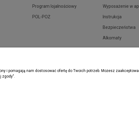
Program lojalnościowy
Wyposażenie w ap
POL-POŻ
Instrukcja
Bezpieczeństwa
Alkomaty
trony i pomagają nam dostosować ofertę do Twoich potrzeb. Możesz zaakceptować 
j zgody".
rzymywać