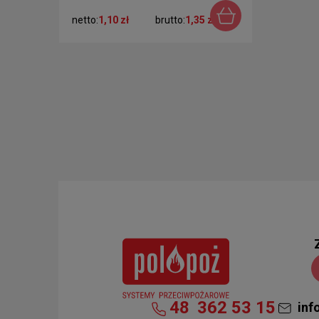
netto:
1,10 zł
brutto:
1,35 zł
48
362 53 15
inf