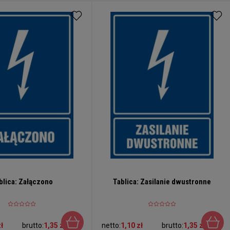
blica: Załączono
Tablica: Zasilanie dwustronne
ł
brutto:
1,35 zł
netto:
1,10 zł
brutto:
1,35 zł