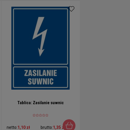
Tablica: Zasilanie suwnic
netto:
1,10 zł
brutto:
1,35 zł