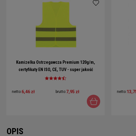
Kamizelka Ostrzegawcza Premium 120g/m,
certyfikaty EN ISO, CE, TUV - super jakość
6,46 zł
7,95 zł
13,7
netto:
brutto:
netto:
OPIS