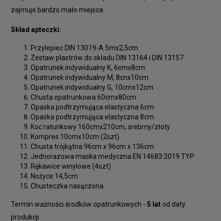
zajmuje bardzo mało miejsca
Skład apteczki:
Przylepiec DIN 13019-A 5mx2,5cm
Zestaw plastrów do składu DIN 13164 i DIN 13157
Opatrunek indywidualny K, 6cmx8cm
Opatrunek indywidualny M, 8cnx10cm
Opatrunek indywidualny G, 10cmx12cm
Chusta opatrunkowa 60cmx80cm
Opaska podtrzymująca elastyczna 6cm
Opaska podtrzymująca elastyczna 8cm
Koc ratunkowy 160cmx210cm, srebrny/złoty
Kompres 10cmx10cm (2szt)
Chusta trójkątna 96cm x 96cm x 136cm
Jednorazowa maska medyczna EN 14683:2019 TYP
Rękawice winylowe (4szt)
Nożyce 14,5cm
Chusteczka nasączona
Termin ważności środków opatrunkowych -
5 lat
od daty
produkcji