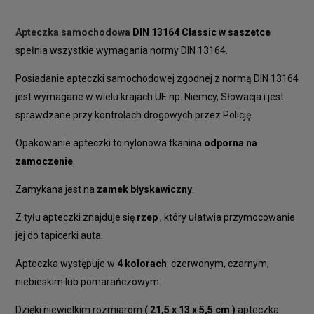
Apteczka samochodowa
DIN 13164 Classic w saszetce
spełnia wszystkie wymagania normy DIN 13164.
Posiadanie apteczki samochodowej zgodnej z normą DIN 13164
jest wymagane w wielu krajach UE np. Niemcy, Słowacja i jest
sprawdzane przy kontrolach drogowych przez Policję.
Opakowanie apteczki to nylonowa tkanina
odporna na
zamoczenie
.
Zamykana jest na
zamek błyskawiczny
.
Z tyłu apteczki znajduje się
rzep
, który ułatwia przymocowanie
jej do tapicerki auta.
Apteczka występuje w
4 kolorach
: czerwonym, czarnym,
niebieskim lub pomarańczowym.
Dzięki niewielkim rozmiarom
( 21,5 x 13 x 5,5 cm )
apteczka