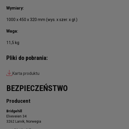
Wymiary:
1000 x 450 x 320 mm (wys. x szer. x gł.)
Waga:
11,5 kg
Pliki do pobrania:
Karta produktu
BEZPIECZEŃSTWO
Producent
Bridgehill
Elveveien 34
3262 Larvik, Norwegia