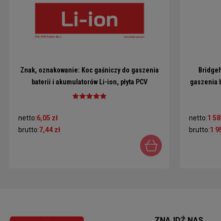
Znak, oznakowanie: Koc gaśniczy do gaszenia
Bridgeh
baterii i akumulatorów Li-ion, płyta PCV
gaszenia b
15x15cm
netto:
6,05 zł
netto:
1 58
brutto:
7,44 zł
brutto:
1 9
ZNAJDŹ NAS