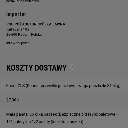
post@bridgehill.com
Importer
POL-POŻ KOŁTON SPÓŁKA JAWNA
Tartaczna 10a
26-600 Radom, Polska
info@pol-poz.pl
KOSZTY DOSTAWY
Cena nie zawiera ewentualnych kosztów płatności
Kurier GLS
(Kurier - przesyłki paczkowe, waga paczki do 31,5kg)
27,06 zł
Mała paleta lub kilka paczek
(Bezpieczne przesyłki paletowe -
1/4 palety lub 1/2 palety (lub kilka paczek))