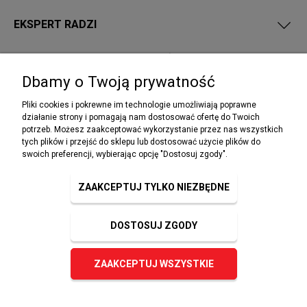
EKSPERT RADZI
PRZEPISY I WYMAGANIA PPOŻ
Dbamy o Twoją prywatność
Pliki cookies i pokrewne im technologie umożliwiają poprawne
działanie strony i pomagają nam dostosować ofertę do Twoich
potrzeb. Możesz zaakceptować wykorzystanie przez nas wszystkich
NEWSLETTER
tych plików i przejść do sklepu lub dostosować użycie plików do
Podaj swój adres e-mail, jeżeli chcesz otrzymywać
swoich preferencji, wybierając opcję "Dostosuj zgody".
informacje o nowościach i promocjach.
ZAAKCEPTUJ TYLKO NIEZBĘDNE
DOSTOSUJ ZGODY
ZAPISZ SIĘ
ZAAKCEPTUJ WSZYSTKIE