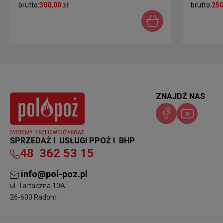
brutto:
300,00 zł
brutto:
250
ZNAJDŹ NAS
SPRZEDAŻ I USŁUGI PPOŻ I BHP
48
362 53 15
info@pol-poz.pl
ul. Tartaczna 10A
26-600 Radom