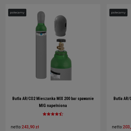
polecamy
polecamy
Butla AR/CO2 Mieszanka MIX 200 bar spawanie
Butla AR/
MIG napełniona
netto:
243,90 zł
netto:
203,