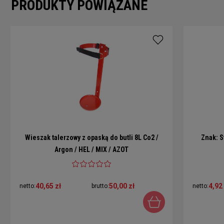
PRODUKTY POWIĄZANE
Wieszak talerzowy z opaską do butli 8L Co2 /
Znak: S
Argon / HEL / MIX / AZOT
40,65 zł
50,00 zł
4,92 
netto:
brutto:
netto: