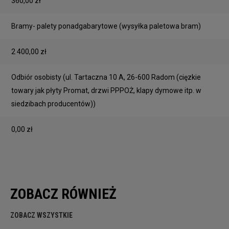
360,00 zł
Bramy- palety ponadgabarytowe
(wysyłka paletowa bram)
2 400,00 zł
Odbiór osobisty
(ul. Tartaczna 10 A, 26-600 Radom (cięzkie
towary jak płyty Promat, drzwi PPPOŻ, klapy dymowe itp. w
siedzibach producentów))
0,00 zł
ZOBACZ RÓWNIEŻ
ZOBACZ WSZYSTKIE