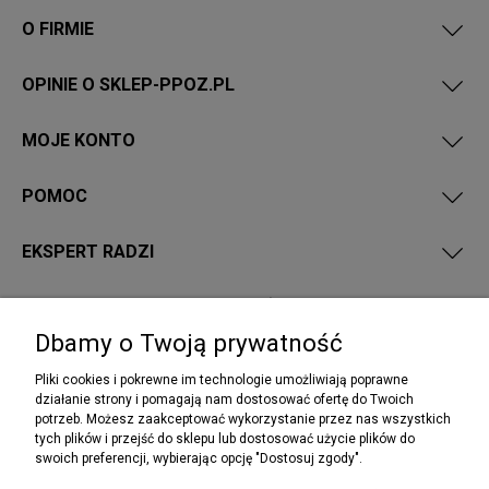
O FIRMIE
OPINIE O SKLEP-PPOZ.PL
MOJE KONTO
POMOC
EKSPERT RADZI
PRZEPISY I WYMAGANIA PPOŻ
Dbamy o Twoją prywatność
Pliki cookies i pokrewne im technologie umożliwiają poprawne
działanie strony i pomagają nam dostosować ofertę do Twoich
potrzeb. Możesz zaakceptować wykorzystanie przez nas wszystkich
NEWSLETTER
tych plików i przejść do sklepu lub dostosować użycie plików do
Podaj swój adres e-mail, jeżeli chcesz otrzymywać
swoich preferencji, wybierając opcję "Dostosuj zgody".
informacje o nowościach i promocjach.