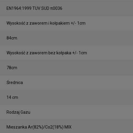
EN1964:1999 TUV SUD π0036
Wysokość z zaworem i kołpakiem +/- 1cm
84cm
Wysokość z zaworem bez kołpaka +/- 1cm
78cm
Średnica
14 cm
Rodzaj Gazu
Mieszanka Ar(82%)/Co2(18%) MIX