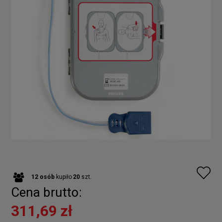
12
osób
kupiło
20
szt.
Cena brutto:
311,69 zł