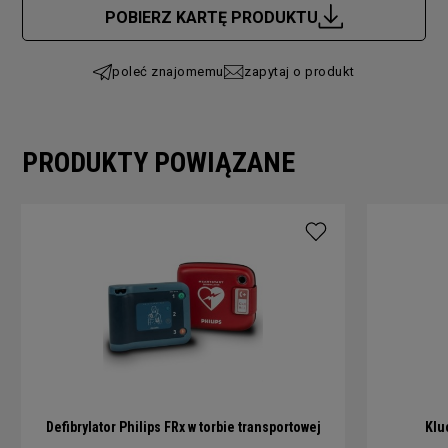
POBIERZ KARTĘ PRODUKTU
poleć znajomemu
zapytaj o produkt
PRODUKTY POWIĄZANE
Defibrylator Philips FRx w torbie transportowej
Klu