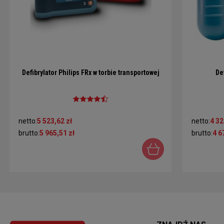
Defibrylator Philips FRx w torbie transportowej
De
netto:
5 523,62 zł
netto:
4 32
brutto:
5 965,51 zł
brutto:
4 6