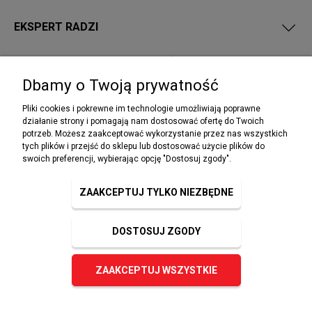
EKSPERT RADZI
PRZEPISY I WYMAGANIA PPOŻ
Dbamy o Twoją prywatność
Pliki cookies i pokrewne im technologie umożliwiają poprawne
działanie strony i pomagają nam dostosować ofertę do Twoich
potrzeb. Możesz zaakceptować wykorzystanie przez nas wszystkich
NEWSLETTER
tych plików i przejść do sklepu lub dostosować użycie plików do
Podaj swój adres e-mail, jeżeli chcesz otrzymywać
swoich preferencji, wybierając opcję "Dostosuj zgody".
informacje o nowościach i promocjach.
ZAAKCEPTUJ TYLKO NIEZBĘDNE
DOSTOSUJ ZGODY
ZAPISZ SIĘ
ZAAKCEPTUJ WSZYSTKIE