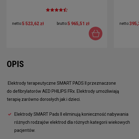
5 523,62 zł
5 965,51 zł
395,
netto:
brutto:
netto:
OPIS
Elektrody terapeutyczne SMART PADS II przeznaczone
do defibrylatorów AED PHILIPS FRx. Elektrody umożliwiają
terapię zarówno dorosłych jak i dzieci.
Elektrody SMART Pads II eliminują konieczność nabywania
różnych rodzajów elektrod dla różnych kategorii wiekowych
pacjentów.