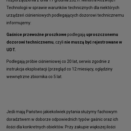
rozporządzenia z dnia 17 grudnia 2021r. Ministra Rozwoju i
Technologii w sprawie warunków technicznych dla niektórych
urządzeń ciśnieniowych podlegających dozorowi technicznemu
informujemy:
Gaśnice przewoźne proszkowe
podlegają
uproszczonemu
dozorowi technicznemu
, czyli
nie muszą być rejestrowane w
UDT.
Podlegają próbie ciśnieniowej co 20 lat, serwis zgodnie z
instrukcja eksploatacji (przegląd co 12 miesięcy, oględziny
wewnętrzne zbiornika co 5 lat.
Jeśli mają Państwo jakiekolwiek pytania służymy fachowym
doradztwem w doborze odpowiednich typów gaśnic oraz ich
ilości dla konkretnych obiektów. Przy zakupie większej ilości