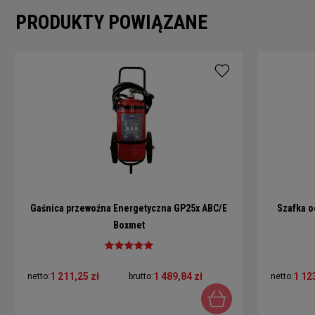
PRODUKTY POWIĄZANE
Gaśnica przewoźna Energetyczna GP25x ABC/E
Szafka o
Boxmet
1 211,25 zł
1 489,84 zł
1 12
netto:
brutto:
netto: