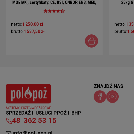
MOBIAK , certyfikaty: CE, BSI, CNBOP, EN3, MED,
25kg G
MPA
netto:
1 250,00 zł
netto:
1 35
brutto:
1 537,50 zł
brutto:
1 6
ZNAJDŹ NAS
SPRZEDAŻ I USŁUGI PPOŻ I BHP
48
362 53 15
info@pol-poz.pl