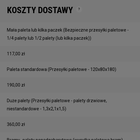
KOSZTY DOSTAWY
Cena nie zawiera ewentualnych kosztów płatności
Mała paleta lub kilka paczek
(Bezpieczne przesyłki paletowe -
1/4 palety lub 1/2 palety (lub kilka paczek))
117,00 zł
Paleta standardowa
(Przesyłki paletowe - 120x80x180)
190,00 zł
Duże palety
(Przesyłki paletowe - palety drzwiowe,
niestandardowe - 1,3x2,1x1,5)
360,00 zł
Bramy- palety ponadgabarytowe
(wysyłka paletowa bram)