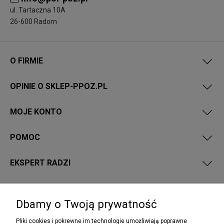
ul. Tartaczna 10A
26-600 Radom
O FIRMIE
OPINIE O SKLEP-PPOZ.PL
MOJE KONTO
POMOC
EKSPERT RADZI
PRZEPISY I WYMAGANIA PPOŻ
Dbamy o Twoją prywatność
Pliki cookies i pokrewne im technologie umożliwiają poprawne