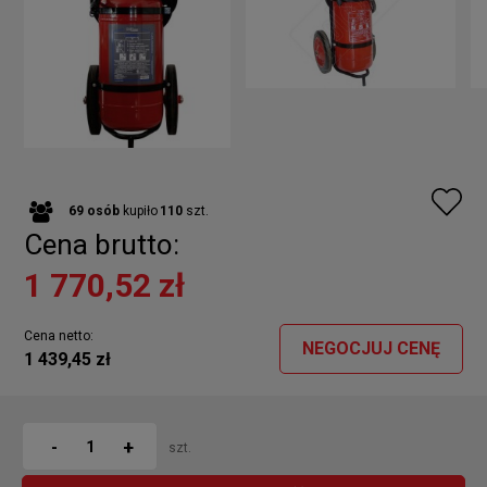
69
osób
kupiło
110
szt.
Cena brutto:
1 770,52 zł
Cena netto:
NEGOCJUJ CENĘ
1 439,45 zł
+
-
szt.