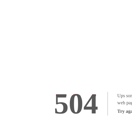
504
Ups som
web pag
Try aga