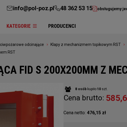
info@pol-poz.pl
48 362 53 15
obsługujemy je
KATEGORIE
PRODUCENCI
eciwpożarowe odcinające
Klapy z mechanizmem topikowym RST
zmem RST
ĄCA FID S 200X200MM Z ME
8
osób
kupiło
10
szt.
585,6
Cena brutto:
Cena netto:
476,15 zł