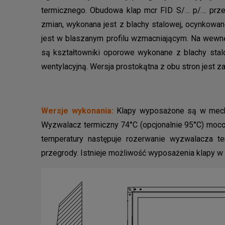
termicznego. Obudowa klap mcr FID S/… p/… prze
zmian, wykonana jest z blachy stalowej, ocynkowane
jest w blaszanym profilu wzmacniającym. Na wewn
są kształtowniki oporowe wykonane z blachy stalo
wentylacyjną. Wersja prostokątna z obu stron jest 
Wersje wykonania:
Klapy wyposażone są w mech
Wyzwalacz termiczny 74°C (opcjonalnie 95°C) moco
temperatury następuje rozerwanie wyzwalacza t
przegrody. Istnieje możliwość wyposażenia klapy w