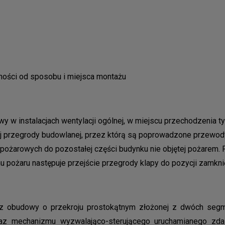
ności od sposobu i miejsca montażu
w instalacjach wentylacji ogólnej, w miejscu przechodzenia ty
 przegrody budowlanej, przez którą są poprowadzone przewody 
 pożarowych do pozostałej części budynku nie objętej pożarem. P
u pożaru następuje przejście przegrody klapy do pozycji zamknię
 z obudowy o przekroju prostokątnym złożonej z dwóch seg
oraz mechanizmu wyzwalająco-sterującego uruchamianego zd