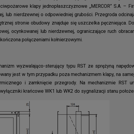
ciwpożarowe klapy jednopłaszczyznowe „MERCOR” S.A. – Firm
j, lub nierdzewnej o odpowiedniej grubości. Przegroda odcinaj
ętrznej stronie obudowy znajduje się uszczelka pęczniejąca.
wej, ocynkowanej lub nierdzewnej, ograniczające ruch obracan
zakończona połączeniami kołnierzowymi.
anizm wyzwalająco-sterujący typu RST ze sprężyną napędow
wany jest w tym przypadku poza mechanizmem klapy, na samej
ermicznego i zamknięcie przegrody. Na mechanizmie RST u
 wyłączniki krańcowe WK1 lub WK2 do sygnalizacji stanu położe