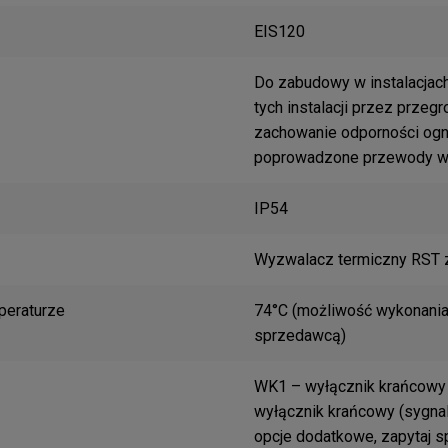
EIS120
Do zabudowy w instalacjach
tych instalacji przez prze
zachowanie odporności ogn
poprowadzone przewody wen
IP54
Wyzwalacz termiczny RST 
peraturze
74°C (możliwość wykonania
sprzedawcą)
WK1 – wyłącznik krańcowy 
wyłącznik krańcowy (sygnali
opcje dodatkowe, zapytaj 