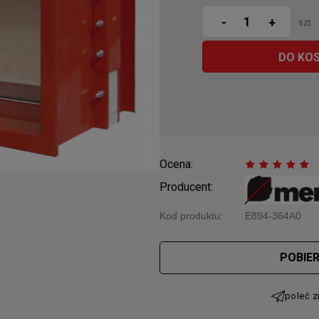
-
+
szt.
DO KO
Ocena:
Producent:
Kod produktu:
E894-364A0
Cena nie 
POBIE
płatności
poleć 