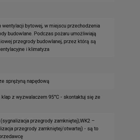
 wentylacji bytowej, w miejscu przechodzenia
grody budowlane. Podczas pożaru umożliwiają
iowej przegrody budowlanej, przez którą są
tylacyjne i klimatyza
ze sprężyną napędową
 klap z wyzwalaczem 95°C - skontaktuj się ze
(sygnalizacja przegrody zamkniętej);WK2 –
zacja przegrody zamkniętej/otwartej) - są to
sprzedawcę