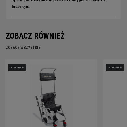
Sprzęt jest użytkowany jako ewakuacyjny w budynku
biurowym.
ZOBACZ RÓWNIEŻ
ZOBACZ WSZYSTKIE
polecamy
polecamy