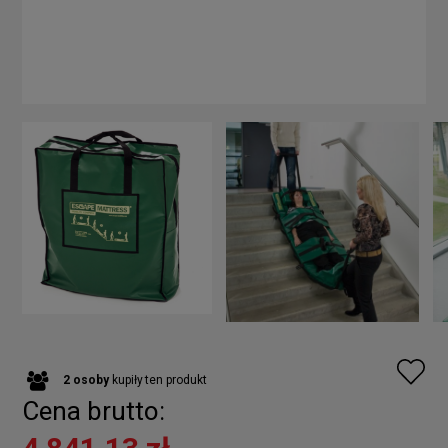
2
osoby
kupiły
ten produkt
Cena brutto: