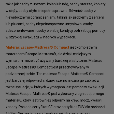
takie jak osoby z urazami kolan lub nóg, osoby starsze, kobiety
w ciąży, osoby otyłe i niepełnosprawne. Również osoby z
niewidocznymi ograniczeniami, takimi jak problemy z sercem
lub płucami, osoby niepełnosprawne umysłowo, osoby
zdezorientowane i osoby o słabej kondycji potrzebują pomocy
w szybkiej ewakuacji w nagłych wypadkach.
Materac Escape-Mattress®
Compact
jest kompletnym
materacem Escape-Mattress®, ale dzięki mniejszym
wymiarom może być używany bardziej elastycznie. Materac
Escape-Mattress® Compact jest przechowywany w
podziemnej torbie. Ten materac Escape-Mattress® Compact
jest bardziej odpowiedni, dzięki czemu można go zabrać w
różne sytuacje, w których wymagana jest pomoc w ewakuacji.
Materac Escape-Mattress® jest wykonany z ognioodpornego
materiału, który jest również odporny na krew, mocz, kwasy i
zasady. Posiada certyfikat CE oraz certyfikat TÜV dla nośności
150 kg. Nie ma lepszej i trwalszej jakości na rynku niż