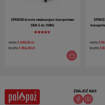
SPENCER krzesło ewakuacyjno-transportowe
SPENCER
SKID-E do 150KG
transport
netto:
3 200,00 zł
netto:
3 55
brutto:
3 456,00 zł
brutto:
3 8
ZNAJDŹ NAS