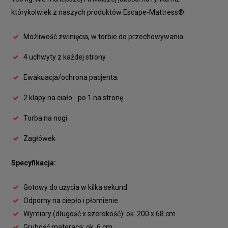
którykolwiek z naszych produktów Escape-Mattress®.
Możliwość zwinięcia, w torbie do przechowywania
4 uchwyty z każdej strony
Ewakuacja/ochrona pacjenta:
2 klapy na ciało - po 1 na stronę
Torba na nogi
Zagłówek
Specyfikacja:
Gotowy do użycia w kilka sekund
Odporny na ciepło i płomienie
Wymiary (długość x szerokość): ok. 200 x 68 cm
Grubość materaca: ok. 6 cm