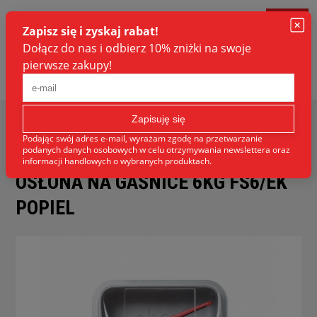
Strona główna
WYPOSAŻENIE
Gaśnice
Osłony na
gaśnice
Osłona na gaśnice 6kg FS6/EK popiel
OSŁONA NA GAŚNICE 6KG FS6/EK
POPIEL