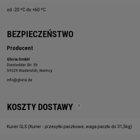
od -20 ºC do +60 ºC.
BEZPIECZEŃSTWO
Producent
Gloria GmbH
Diestedder Str. 39
59329 Wadersloh, Niemcy
info@gloria.de
KOSZTY DOSTAWY
Cena nie zawiera ewentualnych kosztów płatności
Kurier GLS
(Kurier - przesyłki paczkowe, waga paczki do 31,5kg)