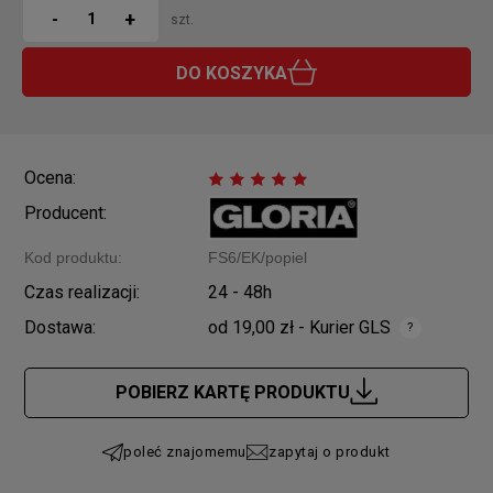
+
-
szt.
DO KOSZYKA
Ocena:
Producent:
Kod produktu:
FS6/EK/popiel
Czas realizacji:
24 - 48h
Dostawa:
od 19,00 zł
- Kurier GLS
Cena nie zawiera ewentualnych kosztów płatności
POBIERZ KARTĘ PRODUKTU
poleć znajomemu
zapytaj o produkt