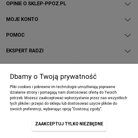
OPINIE O SKLEP-PPOZ.PL
MOJE KONTO
POMOC
EKSPERT RADZI
PRZEPISY I WYMAGANIA PPOŻ
Dbamy o Twoją prywatność
Pliki cookies i pokrewne im technologie umożliwiają poprawne
działanie strony i pomagają nam dostosować ofertę do Twoich
potrzeb. Możesz zaakceptować wykorzystanie przez nas wszystkich
NEWSLETTER
tych plików i przejść do sklepu lub dostosować użycie plików do
Podaj swój adres e-mail, jeżeli chcesz otrzymywać
swoich preferencji, wybierając opcję "Dostosuj zgody".
informacje o nowościach i promocjach.
ZAAKCEPTUJ TYLKO NIEZBĘDNE