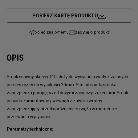
Cena nie zawiera ewentualnych kosztów płatności
POBIERZ KARTĘ PRODUKTU
poleć znajomemu
zapytaj o produkt
OPIS
Smok ssawny skośny 110 służy do wysysania wody z zalanych
pomieszczeń do wysokości 20mm. Sito od spodu smoka
zabezpiecza pompę przed dużymi zanieczyszczeniami. Smok
posiada zamontowany wewnątrz zawór zwrotny
zabezpieczający przed opróżnieniem węża w momencie
przerwania wysysania.
Parametry techniczne: