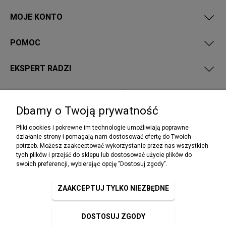
MOJE KONTO
POMOC
EKSPERT RADZI
PRZEPISY I WYMAGANIA PPOŻ
Dbamy o Twoją prywatność
Pliki cookies i pokrewne im technologie umożliwiają poprawne
działanie strony i pomagają nam dostosować ofertę do Twoich
potrzeb. Możesz zaakceptować wykorzystanie przez nas wszystkich
NEWSLETTER
tych plików i przejść do sklepu lub dostosować użycie plików do
Podaj swój adres e-mail, jeżeli chcesz otrzymywać
swoich preferencji, wybierając opcję "Dostosuj zgody".
informacje o nowościach i promocjach.
ZAAKCEPTUJ TYLKO NIEZBĘDNE
DOSTOSUJ ZGODY