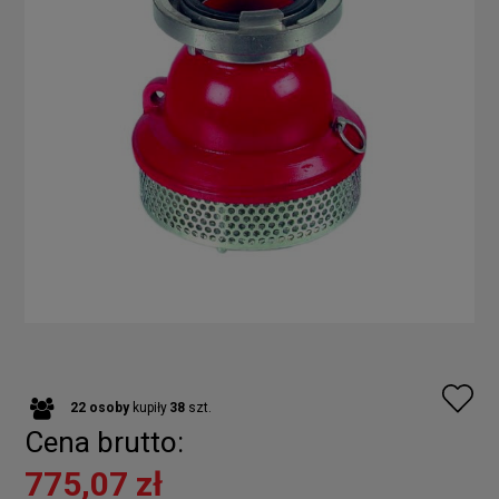
22
osoby
kupiły
38
szt.
Cena brutto:
775,07 zł