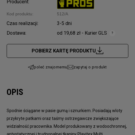
Producent:
Kod produktu:
512/A
Czas realizacji:
3-5 dni
Dostawa:
od 19,68 zł
- Kurier GLS
Cena nie zawiera ewentualnych kosztów płatności
POBIERZ KARTĘ PRODUKTU
poleć znajomemu
zapytaj o produkt
OPIS
Spodnie ściągane w pasie gumą i sznurkiem. Posiadają wloty
przykryte patkami oraz taśmy ostrzegawcze zwiększające
widzialność pracownika. Model produkowany z wodoochronnej,
antystatycznej i trudnopalnej tkaniny Plavitex Multi.