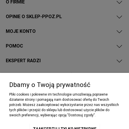
O FIRMIE
OPINIE O SKLEP-PPOZ.PL
MOJE KONTO
POMOC
EKSPERT RADZI
PRZEPISY I WYMAGANIA PPOŻ
Dbamy o Twoją prywatność
Pliki cookies i pokrewne im technologie umożliwiają poprawne
działanie strony i pomagają nam dostosować ofertę do Twoich
potrzeb. Możesz zaakceptować wykorzystanie przez nas wszystkich
NEWSLETTER
tych plików i przejść do sklepu lub dostosować użycie plików do
Podaj swój adres e-mail, jeżeli chcesz otrzymywać
swoich preferencji, wybierając opcję "Dostosuj zgody".
informacje o nowościach i promocjach.