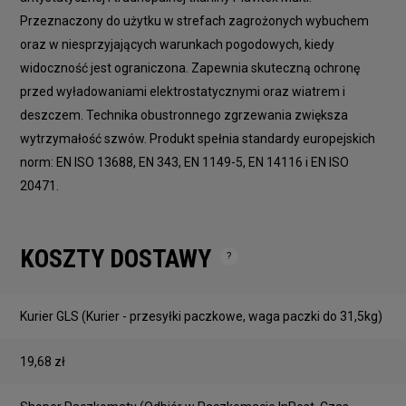
Przeznaczony do użytku w strefach zagrożonych wybuchem
oraz w niesprzyjających warunkach pogodowych, kiedy
widoczność jest ograniczona. Zapewnia skuteczną ochronę
przed wyładowaniami elektrostatycznymi oraz wiatrem i
deszczem. Technika obustronnego zgrzewania zwiększa
wytrzymałość szwów. Produkt spełnia standardy europejskich
norm: EN ISO 13688, EN 343, EN 1149-5, EN 14116 i EN ISO
20471.
KOSZTY DOSTAWY
Cena nie zawiera ewentualnych kosztów płatności
Kurier GLS
(Kurier - przesyłki paczkowe, waga paczki do 31,5kg)
19,68 zł