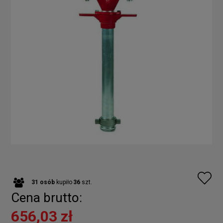
31
osób
kupiło
36
szt.
Cena brutto:
656,03 zł