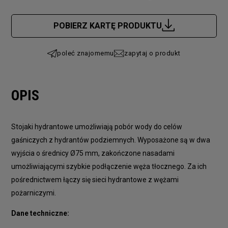
Cena nie zawiera ewentualnych kosztów płatności
POBIERZ KARTĘ PRODUKTU
poleć znajomemu
zapytaj o produkt
OPIS
Stojaki hydrantowe umożliwiają pobór wody do celów
gaśniczych z hydrantów podziemnych. Wyposażone są w dwa
wyjścia o średnicy Ø75 mm, zakończone nasadami
umożliwiającymi szybkie podłączenie węża tłocznego. Za ich
pośrednictwem łączy się sieci hydrantowe z wężami
pożarniczymi.
Dane techniczne: