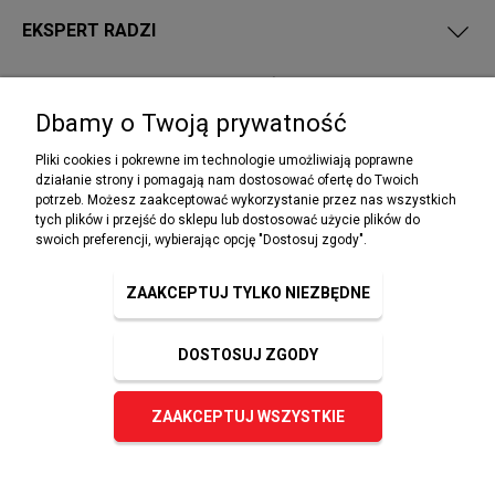
EKSPERT RADZI
PRZEPISY I WYMAGANIA PPOŻ
Dbamy o Twoją prywatność
Pliki cookies i pokrewne im technologie umożliwiają poprawne
działanie strony i pomagają nam dostosować ofertę do Twoich
potrzeb. Możesz zaakceptować wykorzystanie przez nas wszystkich
NEWSLETTER
tych plików i przejść do sklepu lub dostosować użycie plików do
Podaj swój adres e-mail, jeżeli chcesz otrzymywać
swoich preferencji, wybierając opcję "Dostosuj zgody".
informacje o nowościach i promocjach.
ZAAKCEPTUJ TYLKO NIEZBĘDNE
DOSTOSUJ ZGODY
ZAPISZ SIĘ
ZAAKCEPTUJ WSZYSTKIE
© 2023 sklep-ppoz.pl. Wszelkie prawa zastrzeżone.