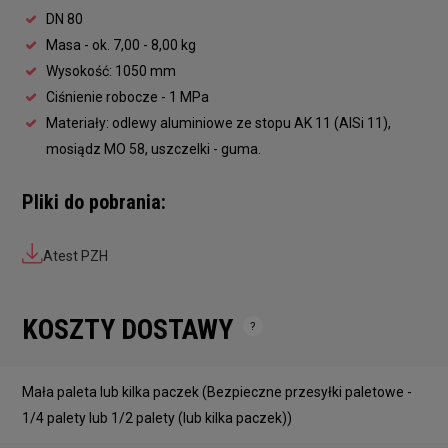
DN 80
Masa - ok. 7,00 - 8,00 kg
Wysokość: 1050 mm
Ciśnienie robocze - 1 MPa
Materiały: odlewy aluminiowe ze stopu AK 11 (AlSi 11),
mosiądz MO 58, uszczelki - guma.
Pliki do pobrania:
Atest PZH
KOSZTY DOSTAWY
Cena nie zawiera ewentualnych kosztów płatności
Mała paleta lub kilka paczek
(Bezpieczne przesyłki paletowe -
1/4 palety lub 1/2 palety (lub kilka paczek))