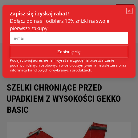
Strona główna
BHP
Prace na wysokości
Szelki
bezpieczeństwa
Szelki chroniące przed upadkiem z
wysokości GEKKO BASIC
SZELKI CHRONIĄCE PRZED
UPADKIEM Z WYSOKOŚCI GEKKO
BASIC