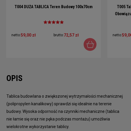
T004 DUŻA TABLICA Teren Budowy 100x70cm
T005 Ta
Obowiązu
59,00 zł
72,57 zł
59,0
netto:
brutto:
netto:
OPIS
Tablica budowlana o zwiększonej wytrzymałości mechanicznej
(polipropylen kanalikowy) sprawdzi się idealnie na terenie
budowy. Wysoka odporność na czynniki mechaniczne (tablica
nie łamie się oraz nie pęka podczas montażu) umożliwia
wielokrotne wykorzystanie tablicy.