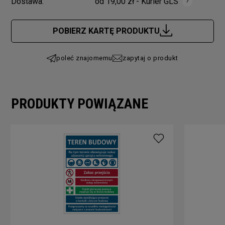
Dostawa:
od 19,00 zł
- Kurier GLS
Cena nie zawiera ewentualnych kosztów płatności
POBIERZ KARTĘ PRODUKTU
poleć znajomemu
zapytaj o produkt
PRODUKTY POWIĄZANE