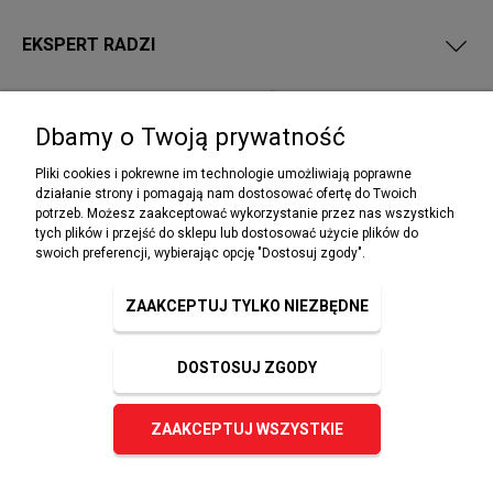
EKSPERT RADZI
PRZEPISY I WYMAGANIA PPOŻ
Dbamy o Twoją prywatność
Pliki cookies i pokrewne im technologie umożliwiają poprawne
działanie strony i pomagają nam dostosować ofertę do Twoich
potrzeb. Możesz zaakceptować wykorzystanie przez nas wszystkich
NEWSLETTER
tych plików i przejść do sklepu lub dostosować użycie plików do
Podaj swój adres e-mail, jeżeli chcesz otrzymywać
swoich preferencji, wybierając opcję "Dostosuj zgody".
informacje o nowościach i promocjach.
ZAAKCEPTUJ TYLKO NIEZBĘDNE
DOSTOSUJ ZGODY
ZAPISZ SIĘ
ZAAKCEPTUJ WSZYSTKIE