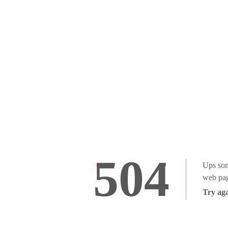
504
Ups som
web pag
Try aga