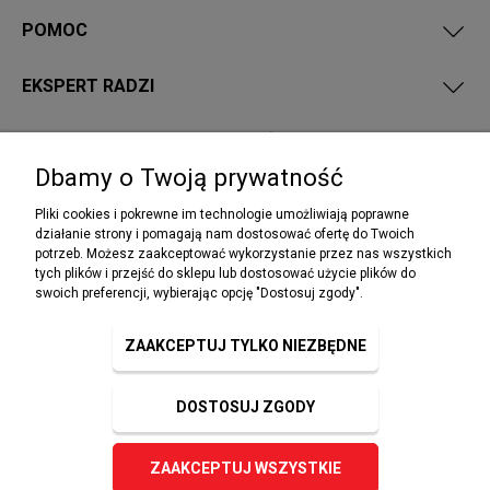
POMOC
EKSPERT RADZI
PRZEPISY I WYMAGANIA PPOŻ
Dbamy o Twoją prywatność
Pliki cookies i pokrewne im technologie umożliwiają poprawne
działanie strony i pomagają nam dostosować ofertę do Twoich
potrzeb. Możesz zaakceptować wykorzystanie przez nas wszystkich
NEWSLETTER
tych plików i przejść do sklepu lub dostosować użycie plików do
Podaj swój adres e-mail, jeżeli chcesz otrzymywać
swoich preferencji, wybierając opcję "Dostosuj zgody".
informacje o nowościach i promocjach.
ZAAKCEPTUJ TYLKO NIEZBĘDNE
DOSTOSUJ ZGODY
ZAPISZ SIĘ
ZAAKCEPTUJ WSZYSTKIE