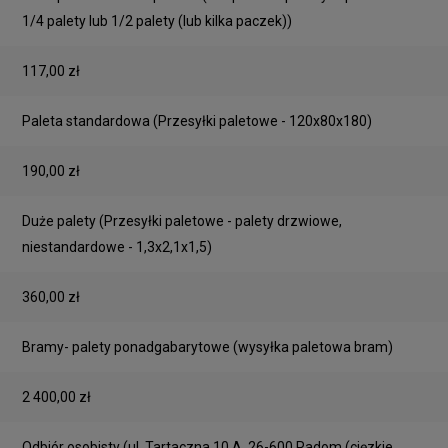
1/4 palety lub 1/2 palety (lub kilka paczek))
117,00 zł
Paleta standardowa
(Przesyłki paletowe - 120x80x180)
190,00 zł
Duże palety
(Przesyłki paletowe - palety drzwiowe,
niestandardowe - 1,3x2,1x1,5)
360,00 zł
Bramy- palety ponadgabarytowe
(wysyłka paletowa bram)
2 400,00 zł
Odbiór osobisty
(ul. Tartaczna 10 A, 26-600 Radom (cięzkie