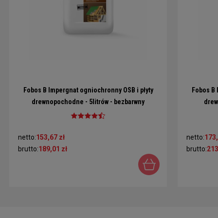
Fobos B Impergnat ogniochronny OSB i płyty
Fobos B 
drewnopochodne - 5litrów - bezbarwny
drew
netto:
153,67 zł
netto:
173,
brutto:
189,01 zł
brutto:
213