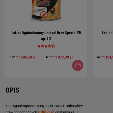
Lakier Ogniochronny Uniepal Drew Special FR
Lakier
op. 12l
1 604,38 zł
1 973,39 zł
381,
netto:
brutto:
netto:
OPIS
Impregnat ogniochronny do drewna i materiałów
drewnopochodnych
UNIDREW
, opakowanie 5l.