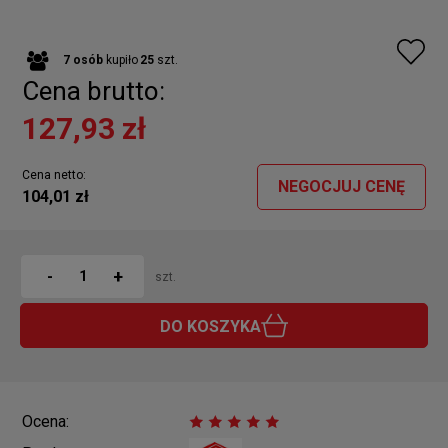
7
osób
kupiło
25
szt.
Cena brutto:
127,93 zł
Cena netto:
NEGOCJUJ CENĘ
104,01 zł
+
-
szt.
DO KOSZYKA
Ocena: