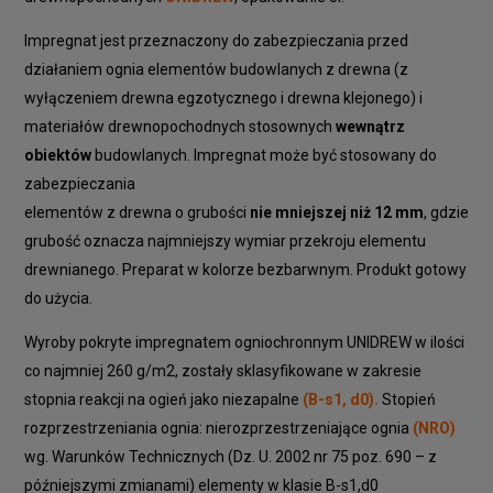
Impregnat jest przeznaczony do zabezpieczania przed
działaniem ognia elementów budowlanych z drewna (z
wyłączeniem drewna egzotycznego i drewna klejonego) i
materiałów drewnopochodnych stosownych
wewnątrz
obiektów
budowlanych. Impregnat może być stosowany do
zabezpieczania
elementów z drewna o grubości
nie mniejszej niż 12 mm
, gdzie
grubość oznacza najmniejszy wymiar przekroju elementu
drewnianego. Preparat w kolorze bezbarwnym. Produkt gotowy
do użycia.
Wyroby pokryte impregnatem ogniochronnym UNIDREW w ilości
co najmniej 260 g/m2, zostały sklasyfikowane w zakresie
stopnia reakcji na ogień jako niezapalne
(B-s1, d0).
Stopień
rozprzestrzeniania ognia: nierozprzestrzeniające ognia
(NRO)
wg. Warunków Technicznych (Dz. U. 2002 nr 75 poz. 690 – z
późniejszymi zmianami) elementy w klasie B-s1,d0