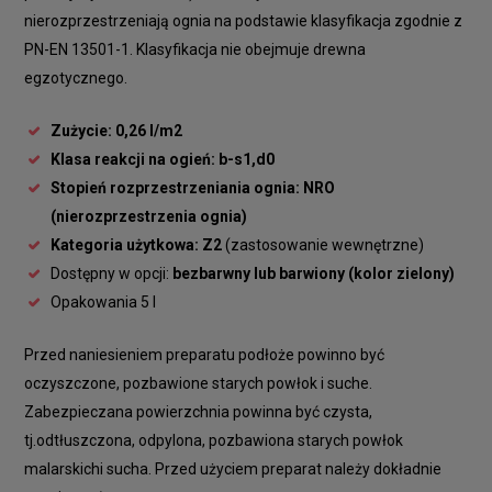
nierozprzestrzeniają ognia na podstawie klasyfikacja zgodnie z
PN-EN 13501-1. Klasyfikacja nie obejmuje drewna
egzotycznego.
Zużycie: 0,26 l/m2
Klasa reakcji na ogień: b-s1,d0
Stopień rozprzestrzeniania ognia: NRO
(nierozprzestrzenia ognia)
Kategoria użytkowa: Z2
(zastosowanie wewnętrzne)
Dostępny w opcji:
bezbarwny lub barwiony (kolor zielony)
Opakowania 5 l
Przed naniesieniem preparatu podłoże powinno być
oczyszczone, pozbawione starych powłok i suche.
Zabezpieczana powierzchnia powinna być czysta,
tj.odtłuszczona, odpylona, pozbawiona starych powłok
malarskichi sucha. Przed użyciem preparat należy dokładnie