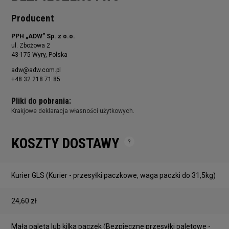
Producent
PPH „ADW” Sp. z o.o.
ul. Zbożowa 2
43-175 Wyry, Polska
adw@adw.com.pl
+48 32 218 71 85
Pliki do pobrania:
Krakjowe deklaracja własności użytkowych.
KOSZTY DOSTAWY
Cena nie zawiera ewentualnych kosztów płatności
Kurier GLS
(Kurier - przesyłki paczkowe, waga paczki do 31,5kg)
24,60 zł
Mała paleta lub kilka paczek
(Bezpieczne przesyłki paletowe -