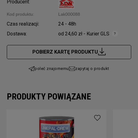
Producent:
Kod produktu:
Lak000088
Czas realizacji:
24 - 48h
Dostawa:
od 24,60 zł
- Kurier GLS
Cena nie zawiera ewentualnych kosztów płatności
POBIERZ KARTĘ PRODUKTU
poleć znajomemu
zapytaj o produkt
PRODUKTY POWIĄZANE