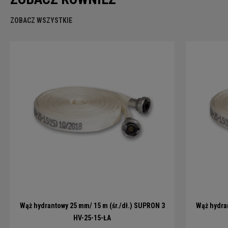
ZOBACZ WSZYSTKIE
Wąż hydrantowy 25 mm/ 15 m (śr./dł.) SUPRON 3
Wąż hydran
HV-25-15-ŁA