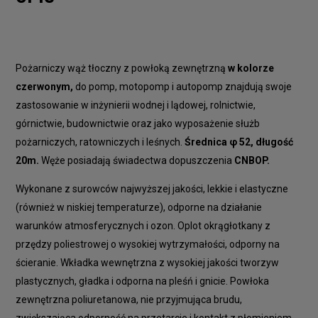
Pożarniczy wąż tłoczny z powłoką zewnętrzną
w kolorze
czerwonym,
do pomp, motopomp i autopomp znajdują swoje
zastosowanie w inżynierii wodnej i lądowej, rolnictwie,
górnictwie, budownictwie oraz jako wyposażenie służb
pożarniczych, ratowniczych i leśnych.
Średnica φ 52, długość
20m.
Węże posiadają świadectwa dopuszczenia
CNBOP.
Wykonane z surowców najwyższej jakości, lekkie i elastyczne
(również w niskiej temperaturze), odporne na działanie
warunków atmosferycznych i ozon. Oplot okrągłotkany z
przędzy poliestrowej o wysokiej wytrzymałości, odporny na
ścieranie. Wkładka wewnętrzna z wysokiej jakości tworzyw
plastycznych, gładka i odporna na pleśń i gnicie. Powłoka
zewnętrzna poliuretanowa, nie przyjmująca brudu,
zwiększająca odporność na przetarcie i kontakt z płomieniem.