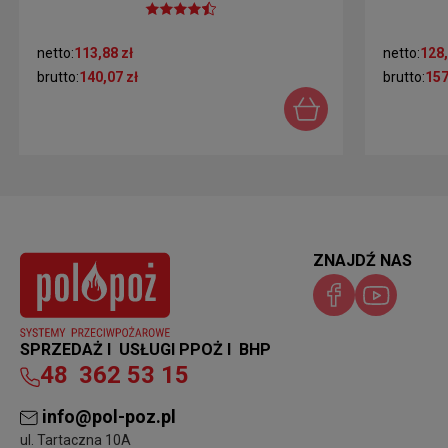
netto:
113,88 zł
netto:
128,
brutto:
140,07 zł
brutto:
157
ZNAJDŹ NAS
SPRZEDAŻ I USŁUGI PPOŻ I BHP
48
362 53 15
info@pol-poz.pl
ul. Tartaczna 10A