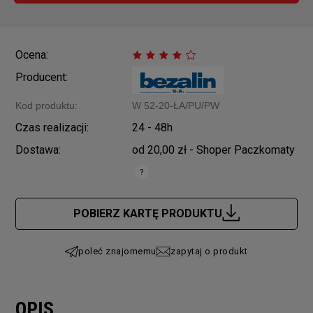
Ocena:
Producent:
Kod produktu:
W 52-20-ŁA/PU/PW
Czas realizacji:
24 - 48h
Dostawa:
od 20,00 zł
- Shoper Paczkomaty
Cena nie zawiera ewentualnych kosztów płatności
POBIERZ KARTĘ PRODUKTU
poleć znajomemu
zapytaj o produkt
OPIS