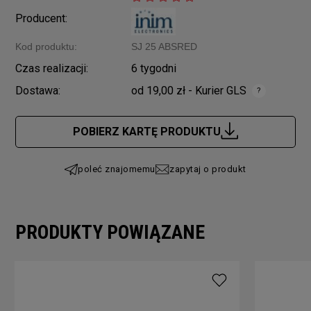
Producent:
Kod produktu:
SJ 25 ABSRED
Czas realizacji:
6 tygodni
Dostawa:
od 19,00 zł
- Kurier GLS
Cena nie zawiera ewentualnych kosztów płatności
POBIERZ KARTĘ PRODUKTU
poleć znajomemu
zapytaj o produkt
PRODUKTY POWIĄZANE