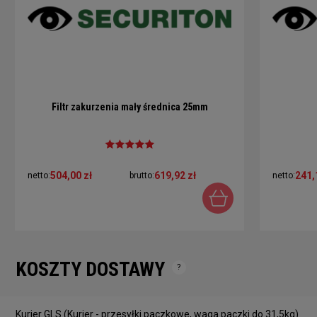
Filtr zakurzenia mały średnica 25mm
504,00 zł
619,92 zł
241,
netto:
brutto:
netto:
KOSZTY DOSTAWY
Cena nie zawiera ewentualnych kosztów płatności
Kurier GLS
(Kurier - przesyłki paczkowe, waga paczki do 31,5kg)