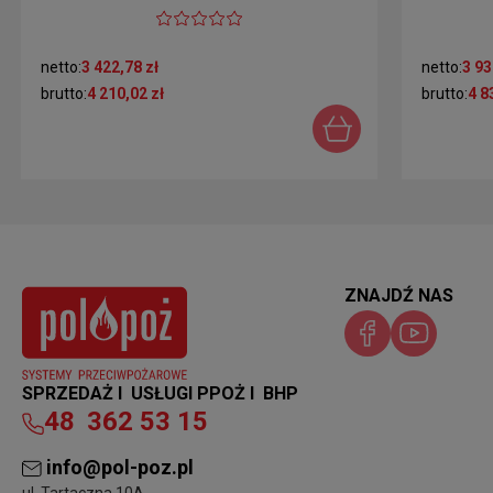
netto:
3 422,78 zł
netto:
3 93
brutto:
4 210,02 zł
brutto:
4 8
ZNAJDŹ NAS
SPRZEDAŻ I USŁUGI PPOŻ I BHP
48
362 53 15
info@pol-poz.pl
ul. Tartaczna 10A